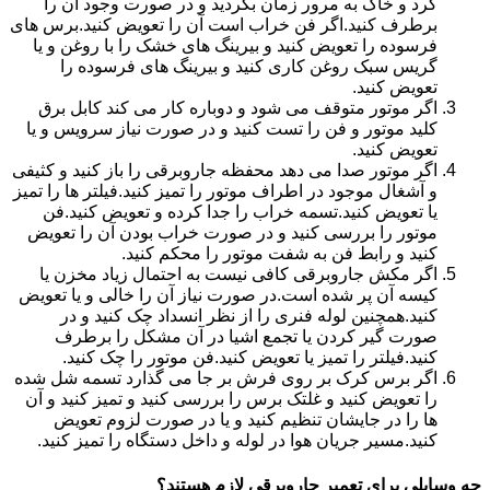
گرد و خاک به مرور زمان بگردید و در صورت وجود آن را
برطرف کنید.اگر فن خراب است آن را تعویض کنید.برس های
فرسوده را تعویض کنید و بیرینگ های خشک را با روغن و یا
گریس سبک روغن کاری کنید و بیرینگ های فرسوده را
تعویض کنید.
اگر موتور متوقف می شود و دوباره کار می کند کابل برق
کلید موتور و فن را تست کنید و در صورت نیاز سرویس و یا
تعویض کنید.
اگر موتور صدا می دهد محفظه جاروبرقی را باز کنید و کثیفی
و آشغال موجود در اطراف موتور را تمیز کنید.فیلتر ها را تمیز
یا تعویض کنید.تسمه خراب را جدا کرده و تعویض کنید.فن
موتور را بررسی کنید و در صورت خراب بودن آن را تعویض
کنید و رابط فن به شفت موتور را محکم کنید.
اگر مکش جاروبرقی کافی نیست به احتمال زیاد مخزن یا
کیسه آن پر شده است.در صورت نیاز آن را خالی و یا تعویض
کنید.همچنین لوله فنری را از نظر انسداد چک کنید و در
صورت گیر کردن یا تجمع اشیا در آن مشکل را برطرف
کنید.فیلتر را تمیز یا تعویض کنید.فن موتور را چک کنید.
اگر برس کرک بر روی فرش بر جا می گذارد تسمه شل شده
را تعویض کنید و غلتک برس را بررسی کنید و تمیز کنید و آن
ها را در جایشان تنظیم کنید و یا در صورت لزوم تعویض
کنید.مسیر جریان هوا در لوله و داخل دستگاه را تمیز کنید.
چه وسایلی برای تعمیر جاروبرقی لازم هستند؟