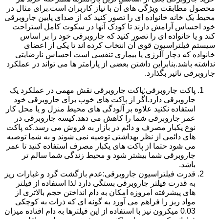
محصول مطابقت ویژگی های آن با نیاز کاربران است.برای مثال در
محیط یک خانه خانواده ای را تصور کنید که از صدای پایین جاروبرقی
خود احساس آرامش دارند تا کودک آنها در سکوت کامل استراحت
کند و یا خانواده ای را تصور کنید که جاروبرقی خود را بر اساس
سیستم فیلتراسیون قوی آن انتخاب کرده اند تا یکی از اعضای
خانواده که دچار آلرژی یا بیماری تنفسی است احساس نارضایتی
نداشته باشد.بنابراین داشتن بعضی از پارامتر ها می تواند در عملکرد
جاروبرقی تاثیر بگذارد.
پاکت جاروبرقی:پاکت جاروبرقی نقش مهمی در عملکرد یک
جاروبرقی دارد.اگر از پاکت های خوب برای جاروبرقی خود
استفاده نکنید علاوه بر آلودگی های محیط منزل و یا محل کار
عمر جاروبرقی شما را کاهش می دهد.کیسه جاروبرقی در
نوع یکبار مصرف و دائم در بازار به فروش می رسد.که پاکت
های دائمی از نظر بهداشتی توصیه نمی شوند و به شما توصیه
می شود حتما از پاکت های یکبار مصرف استفاده کنید تا عمر
جاروبرقی شما بیشتر شود و محیط زندگی شما سالم تر
باشد.
قدرت فیلتراسیون جاروبرقی:عدم بازگشت گرد و غبارات ریز
به قدرت فیلتر جاروبرقی بستگی دارد لذا استفاده از فیلتر
های پیشرفته امروزه امکان به دام انداختن حجم بالاتری از
مواد ریز را فراهم می آورد به گونه ای که ذرات به کوچکی
0.03 میکرون نیز با استفاده از این فیلترها به دام افتاده میزان