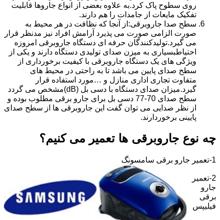
روی سطوح پاک کرد.به علاوه بعضی از انواع جاروها قابلیت
تفکیک مایعات از جامدات را هم دارند.
سطح صدا جاروبرقی:از آنجا که نظافت در هر محیط به
صورت الزامی صورت می پذیرد آرامش افراد نیز مدنظر قرار
می گیرد.تولیدکنندگان حرفه ای دستگاه جاروبرقی امروزه
احتیاطبسیاری به میزن صدای تولیدی دستگاه دارند و یکی از
ویژگی های یک دستگاه جاروبرقی با کیفیت برخورداری از
سطح صدای پایین می باشد تا به راحتی در محیط های
متفاوت تجاری اداری منازل و …مورد استفاده قرار
گیرد.میزان صدای دستگاه با دسی بل (dB)مشخص می گردد
سطح صدای 70-77 دسی بل برای جارو برقی مطلوب بوده و
از نظر صدایی می توان گفت این جاروبرقی ها از سطح صدای
پایینی برخوردارند.
چه نوع جاروبرقی ها تعمیر می کنیم؟
1-تعمیر جارو برقی سامسونگ
2-تعمیر
جارو
برقی
فیلیپس