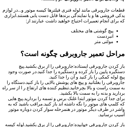
قطعات جاروبرقی مانند لوله فنری فیلترها کیسه موتور و...در لوازم
یدکی فروشی ها و یا نمایندگی برندها قابل دست یابی هستند.ابزاری
که برای انجام تعمیرات احتیاج خواهید داشت عبارتند از:
پیچ گوشتی های مختلف
انبردست
مولتی متر
مراحل تعمیر جاروبرقی چگونه است؟
باز کردن جاروبرقی ایستاده:جاروبرقی را از برق بکشید.پیچ
دستگیره پایین را باز کرده و دستگیره را جدا کنید.در صورت وجود
پیچ لوله کمکی را باز کنید و آن را جدا کنید.
جاروبرقی را بغلتانید و پیچ های پوشش بالایی را باز کنید.دستگاه را
به سمت راست و بالا بچرخانید.تنظیم کننده های ارتفاع ر ا از سر راه
بردارید و بدنه را به سمت بالا بکشید.
برای جدا کردن موتور ابتدا غلتک برس و تسمه را بردارید.پیچ هایی
که کلمپ های موتور را نگه داشته اند باز کنید.مراقب باشید که به
واشر در طرف دیگر موتور در هنمرحله سوار کردن دوباره موتور
آسیب نرسانید.
باز کردن جاروبرقی خوابیده:جاروبرقی را از برق بکشید.لوله کیسه