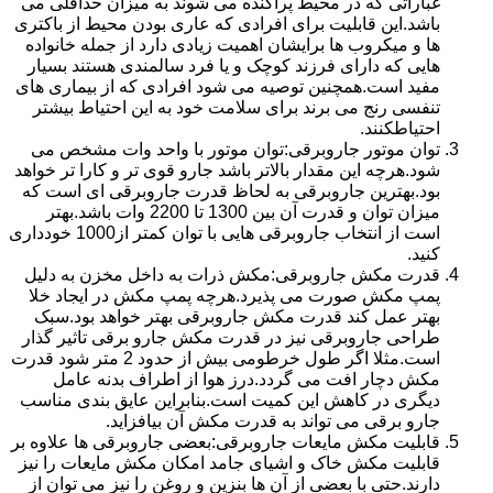
غباراتی که در محیط پراکنده می شوند به میزان حداقلی می
باشد.این قابلیت برای افرادی که عاری بودن محیط از باکتری
ها و میکروب ها برایشان اهمیت زیادی دارد از جمله خانواده
هایی که دارای فرزند کوچک و یا فرد سالمندی هستند بسیار
مفید است.همچنین توصیه می شود افرادی که از بیماری های
تنفسی رنج می برند برای سلامت خود به این احتیاط بیشتر
احتیاطکنند.
توان موتور جاروبرقی:توان موتور با واحد وات مشخص می
شود.هرچه این مقدار بالاتر باشد جارو قوی تر و کارا تر خواهد
بود.بهترین جاروبرقی به لحاظ قدرت جاروبرقی ای است که
میزان توان و قدرت آن بین 1300 تا 2200 وات باشد.بهتر
است از انتخاب جاروبرقی هایی با توان کمتر از1000 خودداری
کنید.
قدرت مکش جاروبرقی:مکش ذرات به داخل مخزن به دلیل
پمپ مکش صورت می پذیرد.هرچه پمپ مکش در ایجاد خلا
بهتر عمل کند قدرت مکش جاروبرقی بهتر خواهد بود.سبک
طراحی جاروبرقی نیز در قدرت مکش جارو برقی تاثیر گذار
است.مثلا اگر طول خرطومی بیش از حدود 2 متر شود قدرت
مکش دچار افت می گردد.درز هوا از اطراف بدنه عامل
دیگری در کاهش این کمیت است.بنابراین عایق بندی مناسب
جارو برقی می تواند به قدرت مکش آن بیافزاید.
قابلیت مکش مایعات جاروبرقی:بعضی جاروبرقی ها علاوه بر
قابلیت مکش خاک و اشیای جامد امکان مکش مایعات را نیز
دارند.حتی با بعضی از آن ها بنزین و روغن را نیز می توان از