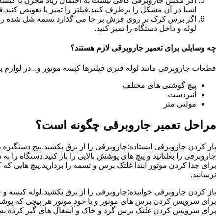
اگر مکش جاروبرقی کافی نیست به احتمال زیاد مخزن یا کیسه آن
اشیا در آن مشکل را برطرف کنید.فیلتر را تمیز یا تعویض کنید.ف
اگر برس کرک بر روی فرش بر جا می گذارد تسمه شل شده را تعو
لوله و داخل دستگاه را تمیز کنید.
چه وسایلی برای تعمیر جاروبرقی لازم هستند؟
قطعات جاروبرقی مانند لوله فنری فیلترها کیسه موتور و...در لوازم ید
پیچ گوشتی های مختلف
انبردست
مولتی متر
مراحل تعمیر جاروبرقی چگونه است؟
باز کردن جاروبرقی ایستاده:جاروبرقی را از برق بکشید.پیچ دستگیره پای
جاروبرقی را بغلتانید و پیچ های پوشش بالایی را باز کنید.دستگاه را به 
برای جدا کردن موتور ابتدا غلتک برس و تسمه را بردارید.پیچ هایی که
نرسانید.
باز کردن جاروبرقی خوابیده:جاروبرقی را از برق بکشید.لوله کیسه و فیلت
برای سرویس کردن برس های موتور و یا خود موتور هر پیچی که پوشش مو
برای سرویس کردن غلتک برس گرد و خاک و آشغال های گیر کرده به آن را 