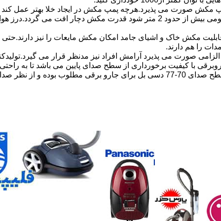
مکش صورت می پذیرد.هرچه پمپ مکش در ایجاد خلا بهتر عمل کند ق
در قدرت مکش جارو برقی تاثیر گذار است.مثلا اگر طول خرطومی بیش از حدود 2 مت
لیت مکش خاک و اشیای جامد امکان مکش مایعات را نیز دارند.حتی با 
دات را هم دارند.
زامی صورت می پذیرد آرامش افراد نیز مدنظر قرار می گیرد.تولیدکن
روبرقی با کیفیت برخورداری از سطح صدای پایین می باشد تا به راحت