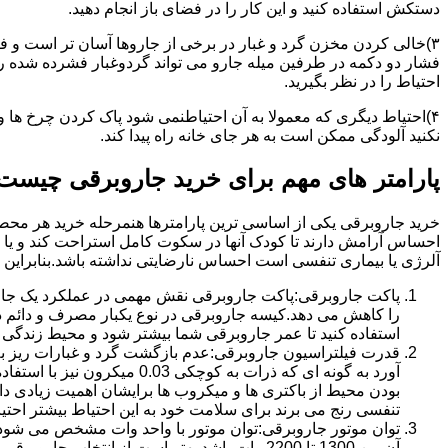
دستکش استفاده کنید و این کار را در فضای باز انجام دهید.
۳)خالی کردن مخزن گرد و غبار در برخی از جاروها آسان تر است و ف
فشار دو دکمه در طرفین میله جارو می تواند گردوغبار فشرده شده را 
احتیاط را در نظر بگیرید.
۴)احتیاط دیگری که معمولا به آن احتیاطنمی شود پاک کردن چرخ ها 
نکنید آلودگی ممکن است به هر جای خانه راه پیدا کند.
پارامتر های مهم برای خرید جاروبرقی چیست
خرید جاروبرقی یکی از اساسی ترین پارامترها هنمرحله خرید هر محصو
احساس آرامش دارند تا کودک آنها در سکوت کامل استراحت کند و یا خا
آلرژی یا بیماری تنفسی است احساس نارضایتی نداشته باشد.بنابراین دا
پاکت جاروبرقی:پاکت جاروبرقی نقش مهمی در عملکرد یک جاروب
را کاهش می دهد.کیسه جاروبرقی در نوع یکبار مصرف و دائم د
استفاده کنید تا عمر جاروبرقی شما بیشتر شود و محیط زندگی 
قدرت فیلتراسیون جاروبرقی:عدم بازگشت گرد و غبارات ریز به قد
آورد به گونه ای که ذرات به
بودن محیط از باکتری ها و میکروب ها برایشان اهمیت زیادی دا
تنفسی رنج می برند برای سلامت خود به این احتیاط بیشتر احتیا
توان موتور جاروبرقی:توان موتور با واحد وات مشخص می شود.هر
آن بین 1300 تا 2200 وات باشد.بهتر است از انتخاب جاروبرقی هایی با توان کمتر از1000 خودداری کنید.