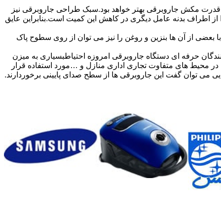
درت مکش جاروبرقی بهتر خواهد بود.سبک طراحی جاروبرقی نیز
ر شود قدرت مکش دچار افت می گردد.درز هوا از اطراف بدنه عامل دیگری در کاهش این کمیت است.بنابراین عایق
بعضی از آن ها بنزین و روغن را نیز می توان از روی سطوح پاک
ندگان حرفه ای دستگاه جاروبرقی امروزه احتیاطبسیاری به میزن
ی در محیط های متفاوت تجاری اداری منازل و …مورد استفاده قرار