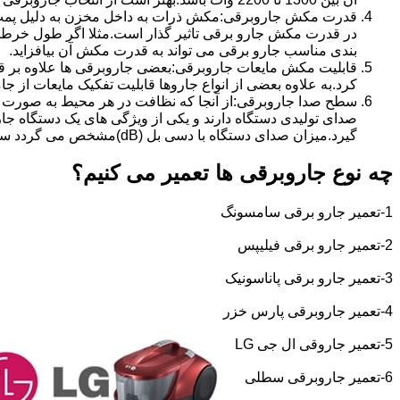
قدرت مکش جاروبرقی:مکش ذرات به داخل مخزن به دلیل پمپ 
بندی مناسب جارو برقی می تواند به قدرت مکش آن بیافزاید.
قابلیت مکش مایعات جاروبرقی:بعضی جاروبرقی ها علاوه بر قاب
کرد.به علاوه بعضی از انواع جاروها قابلیت تفکیک مایعات از جام
سطح صدا جاروبرقی:از آنجا که نظافت در هر محیط به صورت ال
صدای تولیدی دستگاه دارند و یکی از ویژگی های یک دستگاه جا
گیرد.میزان صدای دستگاه با دسی بل (dB)مشخص می گردد سطح صدای 70-77 دسی بل برای جارو برقی مطلوب بوده و از نظر صدایی می توان گفت این جاروبرقی ها از سطح صدای پایینی برخوردارند.
چه نوع جاروبرقی ها تعمیر می کنیم؟
1-تعمیر جارو برقی سامسونگ
2-تعمیر جارو برقی فیلیپس
3-تعمیر جارو برقی پاناسونیک
4-تعمیر جاروبرقی پارس خزر
5-تعمیر جاروقی ال جی
LG
6-تعمیر جاروبرقی سطلی