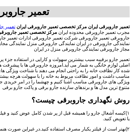
تعمیر جاروبر
تعمیر جاروبرقی ایران
مرکز تخصصی تعمیر جاروبرقی ایران
تعمیر جا
مجرب تعمیر جاروبرقی محدوده ایران
مرکز تخصصی تعمیر جاروبرقی 
جاروبرقی تعمیر جاروبرقی شرکت تعمیر جاروبرقی ادارات تعمیر جاروبر
نمایندگی جاروبرقی در ایران نمایندگی جاروبرقی منزل نمایندگی 
مجاز جاروبرقی نمایندگی جاروبرقی منزل در ایران
تعمیر جارو برقیبه سبب بیشترین سهولت و کارایی در استفاده جزء پر
اصلی لوازم خانگی به شمار می آید.امروزه جاروبرقی ها با پیشرفت 
شده کار نظافت خانه را به راحتی انجام می دهند با شناخت ویژگی ه
مناسب داشت و امور نظافت مربوط به خانه را با سهولت هرچه بیشتر انج
ویژگی های جاروبرقی مناسب آشنا کنیم و چهشما را در امر خریدی جذا
متنوع ترین مدل ها و برندهای سازنده جارو برقی و پاکت جارو برقی
روش نگهداری جاروبرقی چیست؟
۱)کیسه آشغال جارو را همیشه قبل از پر شدن کامل عوض کنید و فیلت
یا تعویض کنید.
۲)بهتر است از فیلتر یکبار مصرف استفاده کنید.در غیراین صورت هن