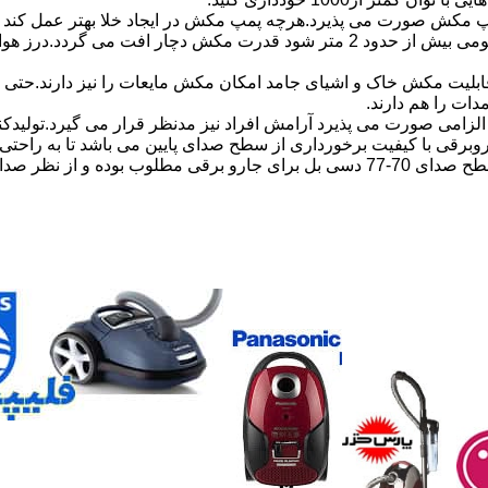
مکش صورت می پذیرد.هرچه پمپ مکش در ایجاد خلا بهتر عمل کند ق
در قدرت مکش جارو برقی تاثیر گذار است.مثلا اگر طول خرطومی بیش از حدود 2 مت
لیت مکش خاک و اشیای جامد امکان مکش مایعات را نیز دارند.حتی با 
دات را هم دارند.
زامی صورت می پذیرد آرامش افراد نیز مدنظر قرار می گیرد.تولیدکن
روبرقی با کیفیت برخورداری از سطح صدای پایین می باشد تا به راحت