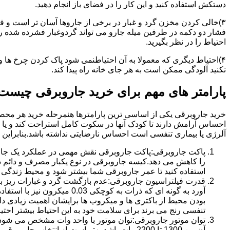
دستکش استفاده کنید و این کار را در فضای باز انجام دهید.
۳)خالی کردن مخزن گرد و غبار در برخی از جاروها آسان تر است و ف
فشار دو دکمه در طرفین میله جارو می تواند گردوغبار فشرده شده را 
احتیاط را در نظر بگیرید.
۴)احتیاط دیگری که معمولا به آن احتیاطنمی شود پاک کردن چرخ ها 
نکنید آلودگی ممکن است به هر جای خانه راه پیدا کند.
پارامتر های مهم برای خرید جاروبرقی چیست
خرید جاروبرقی یکی از اساسی ترین پارامترها هنمرحله خرید هر محصو
احساس آرامش دارند تا کودک آنها در سکوت کامل استراحت کند و یا خا
آلرژی یا بیماری تنفسی است احساس نارضایتی نداشته باشد.بنابراین دا
پاکت جاروبرقی:پاکت جاروبرقی نقش مهمی در عملکرد یک جاروب
را کاهش می دهد.کیسه جاروبرقی در نوع یکبار مصرف و دائم د
استفاده کنید تا عمر جاروبرقی شما بیشتر شود و محیط زندگی 
قدرت فیلتراسیون جاروبرقی:عدم بازگشت گرد و غبارات ریز به قد
آورد به گونه ای که ذرات به
بودن محیط از باکتری ها و میکروب ها برایشان اهمیت زیادی دا
تنفسی رنج می برند برای سلامت خود به این احتیاط بیشتر احتیا
توان موتور جاروبرقی:توان موتور با واحد وات مشخص می شود.هر
آن بین 1300 تا 2200 وات باشد.بهتر است از انتخاب جاروبرقی هایی با توان کمتر از1000 خودداری کنید.