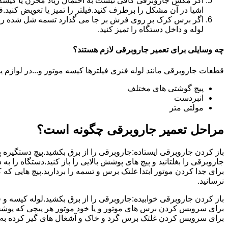
اگر مکش جاروبرقی کافی نیست به احتمال زیاد مخزن یا کیسه آن
اشیا در آن مشکل را برطرف کنید.فیلتر را تمیز یا تعویض کنید.ف
اگر برس کرک بر روی فرش بر جا می گذارد تسمه شل شده را تعو
لوله و داخل دستگاه را تمیز کنید.
چه وسایلی برای تعمیر جاروبرقی لازم هستند؟
قطعات جاروبرقی مانند لوله فنری فیلترها کیسه موتور و...در لوازم ید
پیچ گوشتی های مختلف
انبردست
مولتی متر
مراحل تعمیر جاروبرقی چگونه است؟
باز کردن جاروبرقی ایستاده:جاروبرقی را از برق بکشید.پیچ دستگیره پای
جاروبرقی را بغلتانید و پیچ های پوشش بالایی را باز کنید.دستگاه را به 
برای جدا کردن موتور ابتدا غلتک برس و تسمه را بردارید.پیچ هایی که
نرسانید.
باز کردن جاروبرقی خوابیده:جاروبرقی را از برق بکشید.لوله کیسه و فیلت
برای سرویس کردن برس های موتور و یا خود موتور هر پیچی که پوشش مو
برای سرویس کردن غلتک برس گرد و خاک و آشغال های گیر کرده به آن را 