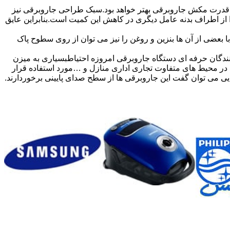
درت مکش جاروبرقی بهتر خواهد بود.سبک طراحی جاروبرقی نیز
ر شود قدرت مکش دچار افت می گردد.درز هوا از اطراف بدنه عامل دیگری در کاهش این کمیت است.بنابراین عایق
بعضی از آن ها بنزین و روغن را نیز می توان از روی سطوح پاک
ندگان حرفه ای دستگاه جاروبرقی امروزه احتیاطبسیاری به میزن
ی در محیط های متفاوت تجاری اداری منازل و …مورد استفاده قرار