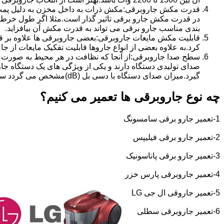
قدرت مکش جاروبرقی:مکش ذرات به داخل مخزن به دلیل پمپ 
بندی مناسب جارو برقی می تواند به قدرت مکش آن بیافزاید.
قابلیت مکش مایعات جاروبرقی:بعضی جاروبرقی ها علاوه بر قاب
کرد.به علاوه بعضی از انواع جاروها قابلیت تفکیک مایعات از جام
سطح صدا جاروبرقی:از آنجا که نظافت در هر محیط به صورت ال
صدای تولیدی دستگاه دارند و یکی از ویژگی های یک دستگاه جا
گیرد.میزان صدای دستگاه با دسی بل (dB)مشخص می گردد سطح صدای 70-77 دسی بل برای جارو برقی مطلوب بوده و از نظر صدایی می توان گفت این جاروبرقی ها از سطح صدای پایینی برخوردارند.
چه نوع جاروبرقی ها تعمیر می کنیم؟
1-تعمیر جارو برقی سامسونگ
2-تعمیر جارو برقی فیلیپس
3-تعمیر جارو برقی پاناسونیک
4-تعمیر جاروبرقی پارس خزر
5-تعمیر جاروقی ال جی
LG
6-تعمیر جاروبرقی سطلی