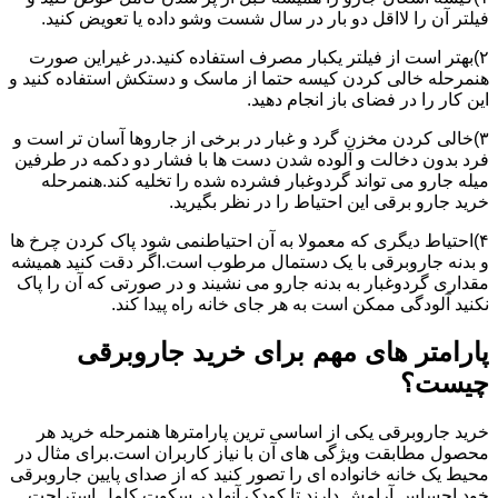
فیلتر آن را لااقل دو بار در سال شست وشو داده یا تعویض کنید.
۲)بهتر است از فیلتر یکبار مصرف استفاده کنید.در غیراین صورت
هنمرحله خالی کردن کیسه حتما از ماسک و دستکش استفاده کنید و
این کار را در فضای باز انجام دهید.
۳)خالی کردن مخزن گرد و غبار در برخی از جاروها آسان تر است و
فرد بدون دخالت و آلوده شدن دست ها با فشار دو دکمه در طرفین
میله جارو می تواند گردوغبار فشرده شده را تخلیه کند.هنمرحله
خرید جارو برقی این احتیاط را در نظر بگیرید.
۴)احتیاط دیگری که معمولا به آن احتیاطنمی شود پاک کردن چرخ ها
و بدنه جاروبرقی با یک دستمال مرطوب است.اگر دقت کنید همیشه
مقداری گردوغبار به بدنه جارو می نشیند و در صورتی که آن را پاک
نکنید آلودگی ممکن است به هر جای خانه راه پیدا کند.
پارامتر های مهم برای خرید جاروبرقی
چیست؟
خرید جاروبرقی یکی از اساسی ترین پارامترها هنمرحله خرید هر
محصول مطابقت ویژگی های آن با نیاز کاربران است.برای مثال در
محیط یک خانه خانواده ای را تصور کنید که از صدای پایین جاروبرقی
خود احساس آرامش دارند تا کودک آنها در سکوت کامل استراحت