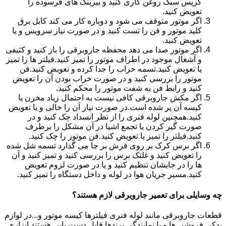
گریس سبک روغن کاری کنید و بیرینگ های فرسوده را
تعویض کنید.
اگر موتور متوقف می شود و دوباره کار می کند کابل برق
کلید موتور و فن را تست کنید و در صورت نیاز سرویس و یا
تعویض کنید.
اگر موتور صدا می دهد محفظه جاروبرقی را باز کنید و کثیفی
و آشغال موجود در اطراف موتور را تمیز کنید.فیلتر ها را تمیز
یا تعویض کنید.تسمه خراب را جدا کرده و تعویض کنید.فن
موتور را بررسی کنید و در صورت خراب بودن آن را تعویض
کنید و رابط فن به شفت موتور را محکم کنید.
اگر مکش جاروبرقی کافی نیست به احتمال زیاد مخزن یا
کیسه آن پر شده است.در صورت نیاز آن را خالی و یا تعویض
کنید.همچنین لوله فنری را از نظر انسداد چک کنید و در
صورت گیر کردن یا تجمع اشیا در آن مشکل را برطرف
کنید.فیلتر را تمیز یا تعویض کنید.فن موتور را چک کنید.
اگر برس کرک بر روی فرش بر جا می گذارد تسمه شل شده
را تعویض کنید و غلتک برس را بررسی کنید و تمیز کنید و آن
ها را در جایشان تنظیم کنید و یا در صورت لزوم تعویض
کنید.مسیر جریان هوا در لوله و داخل دستگاه را تمیز کنید.
چه وسایلی برای تعمیر جاروبرقی لازم هستند؟
قطعات جاروبرقی مانند لوله فنری فیلترها کیسه موتور و...در لوازم
یدکی فروشی ها و یا نمایندگی برندها قابل دست یابی هستند.ابزاری