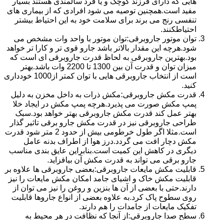
هایی که دارای فرزند کوچک و یا فرد سالمندی هستند بسیار
مفید است.همچنین توصیه می شود افرادی که از بیماری های
تنفسی رنج می برند برای سلامت خود به این احتیاط بیشتر
احتیاطکنند.
توان موتور جاروبرقی:توان موتور با واحد وات مشخص می
شود.هرچه این مقدار بالاتر باشد جارو قوی تر و کارا تر خواهد
بود.بهترین جاروبرقی به لحاظ قدرت جاروبرقی ای است که
میزان توان و قدرت آن بین 1300 تا 2200 وات باشد.بهتر
است از انتخاب جاروبرقی هایی با توان کمتر از1000 خودداری
کنید.
قدرت مکش جاروبرقی:مکش ذرات به داخل مخزن به دلیل
پمپ مکش صورت می پذیرد.هرچه پمپ مکش در ایجاد خلا
بهتر عمل کند قدرت مکش جاروبرقی بهتر خواهد بود.سبک
طراحی جاروبرقی نیز در قدرت مکش جارو برقی تاثیر گذار
است.مثلا اگر طول خرطومی بیش از حدود 2 متر شود قدرت
مکش دچار افت می گردد.درز هوا از اطراف بدنه عامل
دیگری در کاهش این کمیت است.بنابراین عایق بندی مناسب
جارو برقی می تواند به قدرت مکش آن بیافزاید.
قابلیت مکش مایعات جاروبرقی:بعضی جاروبرقی ها علاوه بر
قابلیت مکش خاک و اشیای جامد امکان مکش مایعات را نیز
دارند.حتی با بعضی از آن ها بنزین و روغن را نیز می توان از
روی سطوح پاک کرد.به علاوه بعضی از انواع جاروها قابلیت
تفکیک مایعات از جامدات را هم دارند.
سطح صدا جاروبرقی:از آنجا که نظافت در هر محیط به