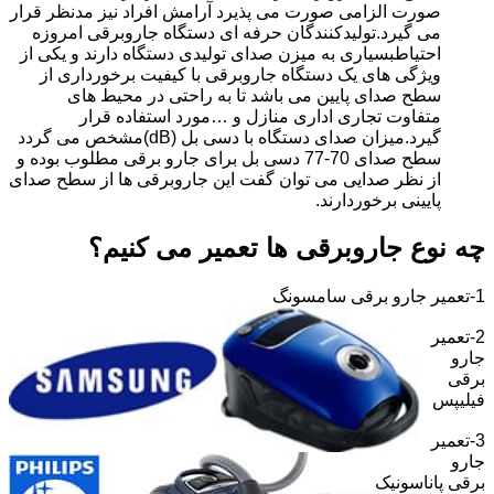
صورت الزامی صورت می پذیرد آرامش افراد نیز مدنظر قرار
می گیرد.تولیدکنندگان حرفه ای دستگاه جاروبرقی امروزه
احتیاطبسیاری به میزن صدای تولیدی دستگاه دارند و یکی از
ویژگی های یک دستگاه جاروبرقی با کیفیت برخورداری از
سطح صدای پایین می باشد تا به راحتی در محیط های
متفاوت تجاری اداری منازل و …مورد استفاده قرار
گیرد.میزان صدای دستگاه با دسی بل (dB)مشخص می گردد
سطح صدای 70-77 دسی بل برای جارو برقی مطلوب بوده و
از نظر صدایی می توان گفت این جاروبرقی ها از سطح صدای
پایینی برخوردارند.
چه نوع جاروبرقی ها تعمیر می کنیم؟
1-تعمیر جارو برقی سامسونگ
2-تعمیر
جارو
برقی
فیلیپس
3-تعمیر
جارو
برقی پاناسونیک