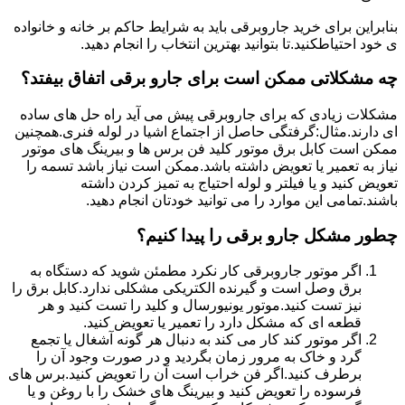
بنابراین برای خرید جاروبرقی باید به شرایط حاکم بر خانه و خانواده
ی خود احتیاطکنید.تا بتوانید بهترین انتخاب را انجام دهید.
چه مشکلاتی ممکن است برای جارو برقی اتفاق بیفتد؟
مشکلات زیادی که برای جاروبرقی پیش می آید راه حل های ساده
ای دارند.مثال:گرفتگی حاصل از اجتماع اشیا در لوله فنری.همچنین
ممکن است کابل برق موتور کلید فن برس ها و بیرینگ های موتور
نیاز به تعمیر یا تعویض داشته باشد.ممکن است نیاز باشد تسمه را
تعویض کنید و یا فیلتر و لوله احتیاج به تمیز کردن داشته
باشند.تمامی این موارد را می توانید خودتان انجام دهید.
چطور مشکل جارو برقی را پیدا کنیم؟
اگر موتور جاروبرقی کار نکرد مطمئن شوید که دستگاه به
برق وصل است و گیرنده الکتریکی مشکلی ندارد.کابل برق را
نیز تست کنید.موتور یونیورسال و کلید را تست کنید و هر
قطعه ای که مشکل دارد را تعمیر یا تعویض کنید.
اگر موتور کند کار می کند به دنبال هر گونه آشغال یا تجمع
گرد و خاک به مرور زمان بگردید و در صورت وجود آن را
برطرف کنید.اگر فن خراب است آن را تعویض کنید.برس های
فرسوده را تعویض کنید و بیرینگ های خشک را با روغن و یا