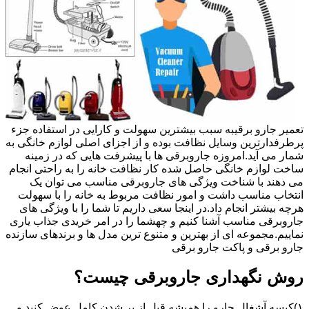
تعمیر جارو برقیبه سبب بیشترین سهولت و کارایی در استفاده جزء
پرطرفدارترین وسایل نظافت بوده و از اجزای اصلی لوازم خانگی به
شمار می آید.امروزه جاروبرقی ها با پیشرفت هایی که در زمینه
ساخت لوازم خانگی حاصل شده کار نظافت خانه را به راحتی انجام
می دهند با شناخت ویژگی های جاروبرقی مناسب می توان یک
انتخاب مناسب داشت و امور نظافت مربوط به خانه را با سهولت
هرچه بیشتر انجام داد.در اینجا سعی داریم تا شما را با ویژگی های
جاروبرقی مناسب آشنا کنیم و چهشما را در امر خریدی جذاب یاری
نماییم.مجموعه ای از بهترین و متنوع ترین مدل ها و برندهای سازنده
جارو برقی و پاکت جارو برقی
روش نگهداری جاروبرقی چیست؟
۱)کیسه آشغال جارو را همیشه قبل از پر شدن کامل عوض کنید و