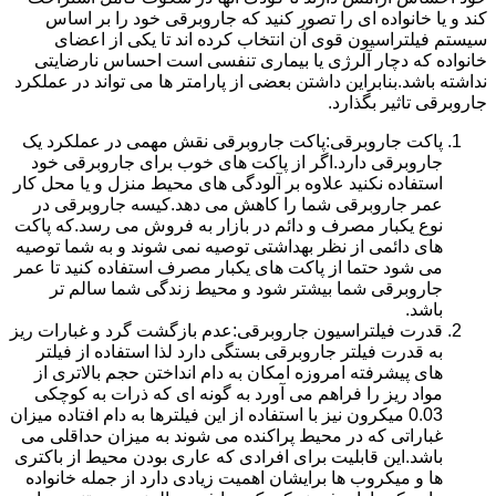
کند و یا خانواده ای را تصور کنید که جاروبرقی خود را بر اساس
سیستم فیلتراسیون قوی آن انتخاب کرده اند تا یکی از اعضای
خانواده که دچار آلرژی یا بیماری تنفسی است احساس نارضایتی
نداشته باشد.بنابراین داشتن بعضی از پارامتر ها می تواند در عملکرد
جاروبرقی تاثیر بگذارد.
پاکت جاروبرقی:پاکت جاروبرقی نقش مهمی در عملکرد یک
جاروبرقی دارد.اگر از پاکت های خوب برای جاروبرقی خود
استفاده نکنید علاوه بر آلودگی های محیط منزل و یا محل کار
عمر جاروبرقی شما را کاهش می دهد.کیسه جاروبرقی در
نوع یکبار مصرف و دائم در بازار به فروش می رسد.که پاکت
های دائمی از نظر بهداشتی توصیه نمی شوند و به شما توصیه
می شود حتما از پاکت های یکبار مصرف استفاده کنید تا عمر
جاروبرقی شما بیشتر شود و محیط زندگی شما سالم تر
باشد.
قدرت فیلتراسیون جاروبرقی:عدم بازگشت گرد و غبارات ریز
به قدرت فیلتر جاروبرقی بستگی دارد لذا استفاده از فیلتر
های پیشرفته امروزه امکان به دام انداختن حجم بالاتری از
مواد ریز را فراهم می آورد به گونه ای که ذرات به کوچکی
0.03 میکرون نیز با استفاده از این فیلترها به دام افتاده میزان
غباراتی که در محیط پراکنده می شوند به میزان حداقلی می
باشد.این قابلیت برای افرادی که عاری بودن محیط از باکتری
ها و میکروب ها برایشان اهمیت زیادی دارد از جمله خانواده