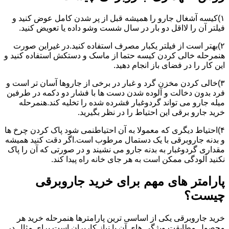
۱)کیسه آشغال جارو را همیشه قبل از پر شدن کامل عوض کنید و
فیلتر آن را لااقل دو بار در سال شست وشو داده یا تعویض کنید.
۲)بهتر است از فیلتر یکبار مصرف استفاده کنید.در غیراین صورت
هنمرحله خالی کردن کیسه حتما از ماسک و دستکش استفاده کنید و
این کار را در فضای باز انجام دهید.
۳)خالی کردن مخزن گرد و غبار در برخی از جاروها آسان تر است و
فرد بدون دخالت و آلوده شدن دست ها با فشار دو دکمه در طرفین
میله جارو می تواند گردوغبار فشرده شده را تخلیه کند.هنمرحله
خرید جارو برقی این احتیاط را در نظر بگیرید.
۴)احتیاط دیگری که معمولا به آن احتیاطنمی شود پاک کردن چرخ ها
و بدنه جاروبرقی با یک دستمال مرطوب است.اگر دقت کنید همیشه
مقداری گردوغبار به بدنه جارو می نشیند و در صورتی که آن را پاک
نکنید آلودگی ممکن است به هر جای خانه راه پیدا کند.
پارامتر های مهم برای خرید جاروبرقی
چیست؟
خرید جاروبرقی یکی از اساسی ترین پارامترها هنمرحله خرید هر
محصول مطابقت ویژگی های آن با نیاز کاربران است.برای مثال در