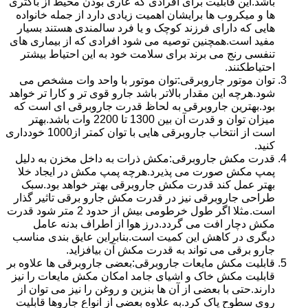
باشد.این قابلیت برای افرادی که عاری بودن محیط از باکتری
ها و میکروب ها برایشان اهمیت زیادی دارد از جمله خانواده
هایی که دارای فرزند کوچک و یا فرد سالمندی هستند بسیار
مفید است.همچنین توصیه می شود افرادی که از بیماری های
تنفسی رنج می برند برای سلامت خود به این احتیاط بیشتر
احتیاطکنند.
توان موتور جاروبرقی:توان موتور با واحد وات مشخص می
شود.هرچه این مقدار بالاتر باشد جارو قوی تر و کارا تر خواهد
بود.بهترین جاروبرقی به لحاظ قدرت جاروبرقی ای است که
میزان توان و قدرت آن بین 1300 تا 2200 وات باشد.بهتر
است از انتخاب جاروبرقی هایی با توان کمتر از1000 خودداری
کنید.
قدرت مکش جاروبرقی:مکش ذرات به داخل مخزن به دلیل
پمپ مکش صورت می پذیرد.هرچه پمپ مکش در ایجاد خلا
بهتر عمل کند قدرت مکش جاروبرقی بهتر خواهد بود.سبک
طراحی جاروبرقی نیز در قدرت مکش جارو برقی تاثیر گذار
است.مثلا اگر طول خرطومی بیش از حدود 2 متر شود قدرت
مکش دچار افت می گردد.درز هوا از اطراف بدنه عامل
دیگری در کاهش این کمیت است.بنابراین عایق بندی مناسب
جارو برقی می تواند به قدرت مکش آن بیافزاید.
قابلیت مکش مایعات جاروبرقی:بعضی جاروبرقی ها علاوه بر
قابلیت مکش خاک و اشیای جامد امکان مکش مایعات را نیز
دارند.حتی با بعضی از آن ها بنزین و روغن را نیز می توان از
روی سطوح پاک کرد.به علاوه بعضی از انواع جاروها قابلیت