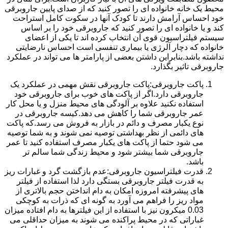
محیط یک خانه خانواده ای را تصور کنید که از صدای پایین جاروبرقی
خود احساس آرامش دارند تا کودک آنها در سکوت کامل استراحت
کند و یا خانواده ای را تصور کنید که جاروبرقی خود را بر اساس
سیستم فیلتراسیون قوی آن انتخاب کرده اند تا یکی از اعضای
خانواده که دچار آلرژی یا بیماری تنفسی است احساس نارضایتی
نداشته باشد.بنابراین داشتن بعضی از پارامتر ها می تواند در عملکرد
جاروبرقی تاثیر بگذارد.
پاکت جاروبرقی:پاکت جاروبرقی نقش مهمی در عملکرد یک
جاروبرقی دارد.اگر از پاکت های خوب برای جاروبرقی خود
استفاده نکنید علاوه بر آلودگی های محیط منزل و یا محل کار
عمر جاروبرقی شما را کاهش می دهد.کیسه جاروبرقی در
نوع یکبار مصرف و دائم در بازار به فروش می رسد.که پاکت
های دائمی از نظر بهداشتی توصیه نمی شوند و به شما توصیه
می شود حتما از پاکت های یکبار مصرف استفاده کنید تا عمر
جاروبرقی شما بیشتر شود و محیط زندگی شما سالم تر
باشد.
قدرت فیلتراسیون جاروبرقی:عدم بازگشت گرد و غبارات ریز
به قدرت فیلتر جاروبرقی بستگی دارد لذا استفاده از فیلتر
های پیشرفته امروزه امکان به دام انداختن حجم بالاتری از
مواد ریز را فراهم می آورد به گونه ای که ذرات به کوچکی
0.03 میکرون نیز با استفاده از این فیلترها به دام افتاده میزان
غباراتی که در محیط پراکنده می شوند به میزان حداقلی می