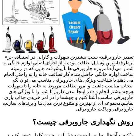
تعمیر جارو برقیبه سبب بیشترین سهولت و کارایی در استفاده جزء
پرطرفدارترین وسایل نظافت بوده و از اجزای اصلی لوازم خانگی به
شمار می آید.امروزه جاروبرقی ها با پیشرفت هایی که در زمینه
ساخت لوازم خانگی حاصل شده کار نظافت خانه را به راحتی انجام
می دهند با شناخت ویژگی های جاروبرقی مناسب می توان یک
انتخاب مناسب داشت و امور نظافت مربوط به خانه را با سهولت
هرچه بیشتر انجام داد.در اینجا سعی داریم تا شما را با ویژگی های
جاروبرقی مناسب آشنا کنیم و چهشما را در امر خریدی جذاب یاری
نماییم.مجموعه ای از بهترین و متنوع ترین مدل ها و برندهای سازنده
جارو برقی و پاکت جارو برقی
روش نگهداری جاروبرقی چیست؟
۱)کیسه آشغال جارو را همیشه قبل از پر شدن کامل عوض کنید و