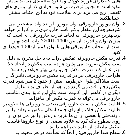
هایی که دارای فرزند کوچک و یا فرد سالمندی هستند بسیار
مفید است.همچنین توصیه می شود افرادی که از بیماری های
تنفسی رنج می برند برای سلامت خود به این احتیاط بیشتر
احتیاطکنند.
توان موتور جاروبرقی:توان موتور با واحد وات مشخص می
شود.هرچه این مقدار بالاتر باشد جارو قوی تر و کارا تر خواهد
بود.بهترین جاروبرقی به لحاظ قدرت جاروبرقی ای است که
میزان توان و قدرت آن بین 1300 تا 2200 وات باشد.بهتر
است از انتخاب جاروبرقی هایی با توان کمتر از1000 خودداری
کنید.
قدرت مکش جاروبرقی:مکش ذرات به داخل مخزن به دلیل
پمپ مکش صورت می پذیرد.هرچه پمپ مکش در ایجاد خلا
بهتر عمل کند قدرت مکش جاروبرقی بهتر خواهد بود.سبک
طراحی جاروبرقی نیز در قدرت مکش جارو برقی تاثیر گذار
است.مثلا اگر طول خرطومی بیش از حدود 2 متر شود قدرت
مکش دچار افت می گردد.درز هوا از اطراف بدنه عامل
دیگری در کاهش این کمیت است.بنابراین عایق بندی مناسب
جارو برقی می تواند به قدرت مکش آن بیافزاید.
قابلیت مکش مایعات جاروبرقی:بعضی جاروبرقی ها علاوه بر
قابلیت مکش خاک و اشیای جامد امکان مکش مایعات را نیز
دارند.حتی با بعضی از آن ها بنزین و روغن را نیز می توان از
روی سطوح پاک کرد.به علاوه بعضی از انواع جاروها قابلیت
تفکیک مایعات از جامدات را هم دارند.
سطح صدا جاروبرقی:از آنجا که نظافت در هر محیط به