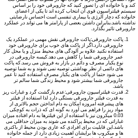
کند و یا خانواده ای را تصور کنید که جاروبرقی خود را بر اساس
سیستم فیلتراسیون قوی آن انتخاب کرده اند تا یکی از اعضای
خانواده که دچار آلرژی یا بیماری تنفسی است احساس نارضایتی
نداشته باشد.بنابراین داشتن بعضی از پارامتر ها می تواند در عملکرد
جاروبرقی تاثیر بگذارد.
پاکت جاروبرقی:پاکت جاروبرقی نقش مهمی در عملکرد یک
جاروبرقی دارد.اگر از پاکت های خوب برای جاروبرقی خود
استفاده نکنید علاوه بر آلودگی های محیط منزل و یا محل کار
عمر جاروبرقی شما را کاهش می دهد.کیسه جاروبرقی در
نوع یکبار مصرف و دائم در بازار به فروش می رسد.که پاکت
های دائمی از نظر بهداشتی توصیه نمی شوند و به شما توصیه
می شود حتما از پاکت های یکبار مصرف استفاده کنید تا عمر
جاروبرقی شما بیشتر شود و محیط زندگی شما سالم تر
باشد.
قدرت فیلتراسیون جاروبرقی:عدم بازگشت گرد و غبارات ریز
به قدرت فیلتر جاروبرقی بستگی دارد لذا استفاده از فیلتر
های پیشرفته امروزه امکان به دام انداختن حجم بالاتری از
مواد ریز را فراهم می آورد به گونه ای که ذرات به کوچکی
0.03 میکرون نیز با استفاده از این فیلترها به دام افتاده میزان
غباراتی که در محیط پراکنده می شوند به میزان حداقلی می
باشد.این قابلیت برای افرادی که عاری بودن محیط از باکتری
ها و میکروب ها برایشان اهمیت زیادی دارد از جمله خانواده