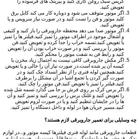
گریس سبک روغن کاری کنید و بیرینگ های فرسوده را
تعویض کنید.
اگر موتور متوقف می شود و دوباره کار می کند کابل برق
کلید موتور و فن را تست کنید و در صورت نیاز سرویس و یا
تعویض کنید.
اگر موتور صدا می دهد محفظه جاروبرقی را باز کنید و کثیفی
و آشغال موجود در اطراف موتور را تمیز کنید.فیلتر ها را تمیز
یا تعویض کنید.تسمه خراب را جدا کرده و تعویض کنید.فن
موتور را بررسی کنید و در صورت خراب بودن آن را تعویض
کنید و رابط فن به شفت موتور را محکم کنید.
اگر مکش جاروبرقی کافی نیست به احتمال زیاد مخزن یا
کیسه آن پر شده است.در صورت نیاز آن را خالی و یا تعویض
کنید.همچنین لوله فنری را از نظر انسداد چک کنید و در
صورت گیر کردن یا تجمع اشیا در آن مشکل را برطرف
کنید.فیلتر را تمیز یا تعویض کنید.فن موتور را چک کنید.
اگر برس کرک بر روی فرش بر جا می گذارد تسمه شل شده
را تعویض کنید و غلتک برس را بررسی کنید و تمیز کنید و آن
ها را در جایشان تنظیم کنید و یا در صورت لزوم تعویض
کنید.مسیر جریان هوا در لوله و داخل دستگاه را تمیز کنید.
چه وسایلی برای تعمیر جاروبرقی لازم هستند؟
قطعات جاروبرقی مانند لوله فنری فیلترها کیسه موتور و...در لوازم
یدکی فروشی ها و یا نمایندگی برندها قابل دست یابی هستند.ابزاری