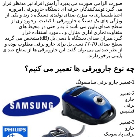
صورت الزامی صورت می پذیرد آرامش افراد نیز مدنظر قرار
می گیرد.تولیدکنندگان حرفه ای دستگاه جاروبرقی امروزه
احتیاطبسیاری به میزن صدای تولیدی دستگاه دارند و یکی از
ویژگی های یک دستگاه جاروبرقی با کیفیت برخورداری از
سطح صدای پایین می باشد تا به راحتی در محیط های
متفاوت تجاری اداری منازل و …مورد استفاده قرار
گیرد.میزان صدای دستگاه با دسی بل (dB)مشخص می گردد
سطح صدای 70-77 دسی بل برای جارو برقی مطلوب بوده و
از نظر صدایی می توان گفت این جاروبرقی ها از سطح صدای
پایینی برخوردارند.
چه نوع جاروبرقی ها تعمیر می کنیم؟
1-تعمیر جارو برقی سامسونگ
2-تعمیر
جارو
برقی
فیلیپس
3-تعمیر
جارو
برقی پاناسونیک