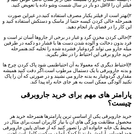
فیلتر آن را لااقل دو بار در سال شست وشو داده یا تعویض کنید.
۲)بهتر است از فیلتر یکبار مصرف استفاده کنید.در غیراین صورت
هنمرحله خالی کردن کیسه حتما از ماسک و دستکش استفاده کنید و
این کار را در فضای باز انجام دهید.
۳)خالی کردن مخزن گرد و غبار در برخی از جاروها آسان تر است و
فرد بدون دخالت و آلوده شدن دست ها با فشار دو دکمه در طرفین
میله جارو می تواند گردوغبار فشرده شده را تخلیه کند.هنمرحله
خرید جارو برقی این احتیاط را در نظر بگیرید.
۴)احتیاط دیگری که معمولا به آن احتیاطنمی شود پاک کردن چرخ ها
و بدنه جاروبرقی با یک دستمال مرطوب است.اگر دقت کنید همیشه
مقداری گردوغبار به بدنه جارو می نشیند و در صورتی که آن را پاک
نکنید آلودگی ممکن است به هر جای خانه راه پیدا کند.
پارامتر های مهم برای خرید جاروبرقی
چیست؟
خرید جاروبرقی یکی از اساسی ترین پارامترها هنمرحله خرید هر
محصول مطابقت ویژگی های آن با نیاز کاربران است.برای مثال در
محیط یک خانه خانواده ای را تصور کنید که از صدای پایین جاروبرقی
خود احساس آرامش دارند تا کودک آنها در سکوت کامل استراحت