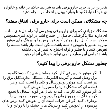
بنابراین برای خرید جاروبرقی باید به شرایط حاکم بر خانه و خانواده
ی خود احتیاطکنید.تا بتوانید بهترین انتخاب را انجام دهید.
چه مشکلاتی ممکن است برای جارو برقی اتفاق بیفتد؟
مشکلات زیادی که برای جاروبرقی پیش می آید راه حل های ساده
ای دارند.مثال:گرفتگی حاصل از اجتماع اشیا در لوله فنری.همچنین
ممکن است کابل برق موتور کلید فن برس ها و بیرینگ های موتور
نیاز به تعمیر یا تعویض داشته باشد.ممکن است نیاز باشد تسمه را
تعویض کنید و یا فیلتر و لوله احتیاج به تمیز کردن داشته
باشند.تمامی این موارد را می توانید خودتان انجام دهید.
چطور مشکل جارو برقی را پیدا کنیم؟
اگر موتور جاروبرقی کار نکرد مطمئن شوید که دستگاه به
برق وصل است و گیرنده الکتریکی مشکلی ندارد.کابل برق را
نیز تست کنید.موتور یونیورسال و کلید را تست کنید و هر
قطعه ای که مشکل دارد را تعمیر یا تعویض کنید.
اگر موتور کند کار می کند به دنبال هر گونه آشغال یا تجمع
گرد و خاک به مرور زمان بگردید و در صورت وجود آن را
برطرف کنید.اگر فن خراب است آن را تعویض کنید.برس های
فرسوده را تعویض کنید و بیرینگ های خشک را با روغن و یا