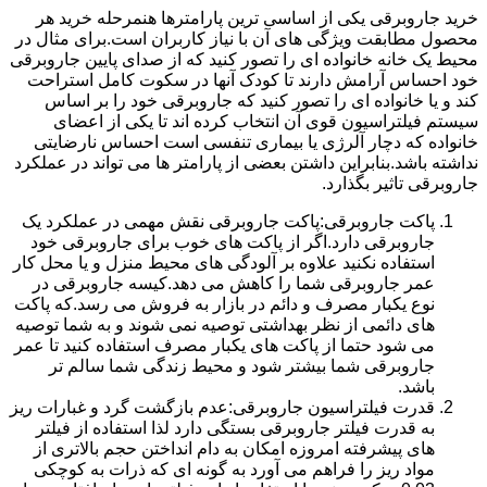
خرید جاروبرقی یکی از اساسی ترین پارامترها هنمرحله خرید هر
محصول مطابقت ویژگی های آن با نیاز کاربران است.برای مثال در
محیط یک خانه خانواده ای را تصور کنید که از صدای پایین جاروبرقی
خود احساس آرامش دارند تا کودک آنها در سکوت کامل استراحت
کند و یا خانواده ای را تصور کنید که جاروبرقی خود را بر اساس
سیستم فیلتراسیون قوی آن انتخاب کرده اند تا یکی از اعضای
خانواده که دچار آلرژی یا بیماری تنفسی است احساس نارضایتی
نداشته باشد.بنابراین داشتن بعضی از پارامتر ها می تواند در عملکرد
جاروبرقی تاثیر بگذارد.
پاکت جاروبرقی:پاکت جاروبرقی نقش مهمی در عملکرد یک
جاروبرقی دارد.اگر از پاکت های خوب برای جاروبرقی خود
استفاده نکنید علاوه بر آلودگی های محیط منزل و یا محل کار
عمر جاروبرقی شما را کاهش می دهد.کیسه جاروبرقی در
نوع یکبار مصرف و دائم در بازار به فروش می رسد.که پاکت
های دائمی از نظر بهداشتی توصیه نمی شوند و به شما توصیه
می شود حتما از پاکت های یکبار مصرف استفاده کنید تا عمر
جاروبرقی شما بیشتر شود و محیط زندگی شما سالم تر
باشد.
قدرت فیلتراسیون جاروبرقی:عدم بازگشت گرد و غبارات ریز
به قدرت فیلتر جاروبرقی بستگی دارد لذا استفاده از فیلتر
های پیشرفته امروزه امکان به دام انداختن حجم بالاتری از
مواد ریز را فراهم می آورد به گونه ای که ذرات به کوچکی