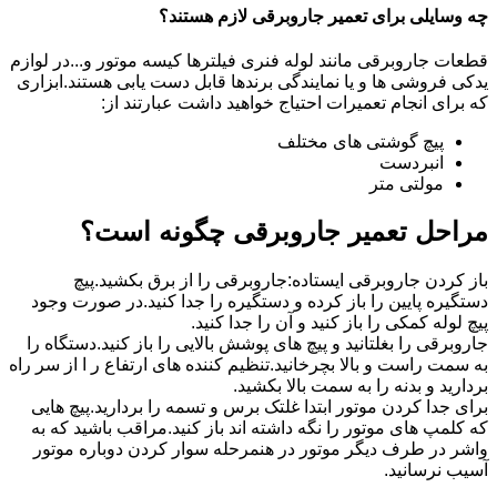
چه وسایلی برای تعمیر جاروبرقی لازم هستند؟
قطعات جاروبرقی مانند لوله فنری فیلترها کیسه موتور و...در لوازم
یدکی فروشی ها و یا نمایندگی برندها قابل دست یابی هستند.ابزاری
که برای انجام تعمیرات احتیاج خواهید داشت عبارتند از:
پیچ گوشتی های مختلف
انبردست
مولتی متر
مراحل تعمیر جاروبرقی چگونه است؟
باز کردن جاروبرقی ایستاده:جاروبرقی را از برق بکشید.پیچ
دستگیره پایین را باز کرده و دستگیره را جدا کنید.در صورت وجود
پیچ لوله کمکی را باز کنید و آن را جدا کنید.
جاروبرقی را بغلتانید و پیچ های پوشش بالایی را باز کنید.دستگاه را
به سمت راست و بالا بچرخانید.تنظیم کننده های ارتفاع ر ا از سر راه
بردارید و بدنه را به سمت بالا بکشید.
برای جدا کردن موتور ابتدا غلتک برس و تسمه را بردارید.پیچ هایی
که کلمپ های موتور را نگه داشته اند باز کنید.مراقب باشید که به
واشر در طرف دیگر موتور در هنمرحله سوار کردن دوباره موتور
آسیب نرسانید.