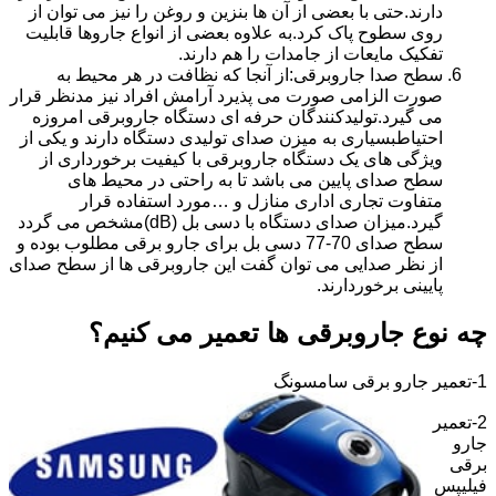
دارند.حتی با بعضی از آن ها بنزین و روغن را نیز می توان از
روی سطوح پاک کرد.به علاوه بعضی از انواع جاروها قابلیت
تفکیک مایعات از جامدات را هم دارند.
سطح صدا جاروبرقی:از آنجا که نظافت در هر محیط به
صورت الزامی صورت می پذیرد آرامش افراد نیز مدنظر قرار
می گیرد.تولیدکنندگان حرفه ای دستگاه جاروبرقی امروزه
احتیاطبسیاری به میزن صدای تولیدی دستگاه دارند و یکی از
ویژگی های یک دستگاه جاروبرقی با کیفیت برخورداری از
سطح صدای پایین می باشد تا به راحتی در محیط های
متفاوت تجاری اداری منازل و …مورد استفاده قرار
گیرد.میزان صدای دستگاه با دسی بل (dB)مشخص می گردد
سطح صدای 70-77 دسی بل برای جارو برقی مطلوب بوده و
از نظر صدایی می توان گفت این جاروبرقی ها از سطح صدای
پایینی برخوردارند.
چه نوع جاروبرقی ها تعمیر می کنیم؟
1-تعمیر جارو برقی سامسونگ
2-تعمیر
جارو
برقی
فیلیپس