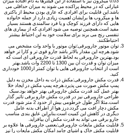
0.03 میکرون نیز با استفاده از این فیلترها به دام افتاده میزان
غباراتی که در محیط پراکنده می شوند به میزان حداقلی می
باشد.این قابلیت برای افرادی که عاری بودن محیط از باکتری
ها و میکروب ها برایشان اهمیت زیادی دارد از جمله خانواده
هایی که دارای فرزند کوچک و یا فرد سالمندی هستند بسیار
مفید است.همچنین توصیه می شود افرادی که از بیماری های
تنفسی رنج می برند برای سلامت خود به این احتیاط بیشتر
احتیاطکنند.
توان موتور جاروبرقی:توان موتور با واحد وات مشخص می
شود.هرچه این مقدار بالاتر باشد جارو قوی تر و کارا تر خواهد
بود.بهترین جاروبرقی به لحاظ قدرت جاروبرقی ای است که
میزان توان و قدرت آن بین 1300 تا 2200 وات باشد.بهتر
است از انتخاب جاروبرقی هایی با توان کمتر از1000 خودداری
کنید.
قدرت مکش جاروبرقی:مکش ذرات به داخل مخزن به دلیل
پمپ مکش صورت می پذیرد.هرچه پمپ مکش در ایجاد خلا
بهتر عمل کند قدرت مکش جاروبرقی بهتر خواهد بود.سبک
طراحی جاروبرقی نیز در قدرت مکش جارو برقی تاثیر گذار
است.مثلا اگر طول خرطومی بیش از حدود 2 متر شود قدرت
مکش دچار افت می گردد.درز هوا از اطراف بدنه عامل
دیگری در کاهش این کمیت است.بنابراین عایق بندی مناسب
جارو برقی می تواند به قدرت مکش آن بیافزاید.
قابلیت مکش مایعات جاروبرقی:بعضی جاروبرقی ها علاوه بر
قابلیت مکش خاک و اشیای جامد امکان مکش مایعات را نیز