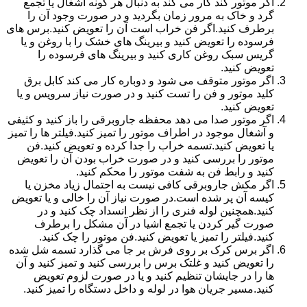
اگر موتور کند کار می کند به دنبال هر گونه آشغال یا تجمع
گرد و خاک به مرور زمان بگردید و در صورت وجود آن را
برطرف کنید.اگر فن خراب است آن را تعویض کنید.برس های
فرسوده را تعویض کنید و بیرینگ های خشک را با روغن و یا
گریس سبک روغن کاری کنید و بیرینگ های فرسوده را
تعویض کنید.
اگر موتور متوقف می شود و دوباره کار می کند کابل برق
کلید موتور و فن را تست کنید و در صورت نیاز سرویس و یا
تعویض کنید.
اگر موتور صدا می دهد محفظه جاروبرقی را باز کنید و کثیفی
و آشغال موجود در اطراف موتور را تمیز کنید.فیلتر ها را تمیز
یا تعویض کنید.تسمه خراب را جدا کرده و تعویض کنید.فن
موتور را بررسی کنید و در صورت خراب بودن آن را تعویض
کنید و رابط فن به شفت موتور را محکم کنید.
اگر مکش جاروبرقی کافی نیست به احتمال زیاد مخزن یا
کیسه آن پر شده است.در صورت نیاز آن را خالی و یا تعویض
کنید.همچنین لوله فنری را از نظر انسداد چک کنید و در
صورت گیر کردن یا تجمع اشیا در آن مشکل را برطرف
کنید.فیلتر را تمیز یا تعویض کنید.فن موتور را چک کنید.
اگر برس کرک بر روی فرش بر جا می گذارد تسمه شل شده
را تعویض کنید و غلتک برس را بررسی کنید و تمیز کنید و آن
ها را در جایشان تنظیم کنید و یا در صورت لزوم تعویض
کنید.مسیر جریان هوا در لوله و داخل دستگاه را تمیز کنید.