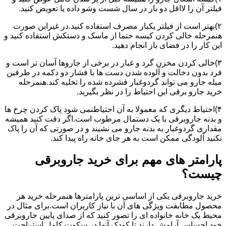
فیلتر آن را لااقل دو بار در سال شست وشو داده یا تعویض کنید.
۲)بهتر است از فیلتر یکبار مصرف استفاده کنید.در غیراین صورت
هنمرحله خالی کردن کیسه حتما از ماسک و دستکش استفاده کنید و
این کار را در فضای باز انجام دهید.
۳)خالی کردن مخزن گرد و غبار در برخی از جاروها آسان تر است و
فرد بدون دخالت و آلوده شدن دست ها با فشار دو دکمه در طرفین
میله جارو می تواند گردوغبار فشرده شده را تخلیه کند.هنمرحله
خرید جارو برقی این احتیاط را در نظر بگیرید.
۴)احتیاط دیگری که معمولا به آن احتیاطنمی شود پاک کردن چرخ ها
و بدنه جاروبرقی با یک دستمال مرطوب است.اگر دقت کنید همیشه
مقداری گردوغبار به بدنه جارو می نشیند و در صورتی که آن را پاک
نکنید آلودگی ممکن است به هر جای خانه راه پیدا کند.
پارامتر های مهم برای خرید جاروبرقی
چیست؟
خرید جاروبرقی یکی از اساسی ترین پارامترها هنمرحله خرید هر
محصول مطابقت ویژگی های آن با نیاز کاربران است.برای مثال در
محیط یک خانه خانواده ای را تصور کنید که از صدای پایین جاروبرقی
خود احساس آرامش دارند تا کودک آنها در سکوت کامل استراحت