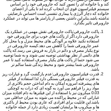
کند و یا خانواده ای را تصور کنید که جاروبرقی خود را بر اساس
سیستم فیلتراسیون قوی آن انتخاب کرده اند تا یکی از اعضای
خانواده که دچار آلرژی یا بیماری تنفسی است احساس نارضایتی
نداشته باشد.بنابراین داشتن بعضی از پارامتر ها می تواند در عملکرد
جاروبرقی تاثیر بگذارد.
پاکت جاروبرقی:پاکت جاروبرقی نقش مهمی در عملکرد یک
جاروبرقی دارد.اگر از پاکت های خوب برای جاروبرقی خود
استفاده نکنید علاوه بر آلودگی های محیط منزل و یا محل کار
عمر جاروبرقی شما را کاهش می دهد.کیسه جاروبرقی در
نوع یکبار مصرف و دائم در بازار به فروش می رسد.که پاکت
های دائمی از نظر بهداشتی توصیه نمی شوند و به شما توصیه
می شود حتما از پاکت های یکبار مصرف استفاده کنید تا عمر
جاروبرقی شما بیشتر شود و محیط زندگی شما سالم تر
باشد.
قدرت فیلتراسیون جاروبرقی:عدم بازگشت گرد و غبارات ریز
به قدرت فیلتر جاروبرقی بستگی دارد لذا استفاده از فیلتر
های پیشرفته امروزه امکان به دام انداختن حجم بالاتری از
مواد ریز را فراهم می آورد به گونه ای که ذرات به کوچکی
0.03 میکرون نیز با استفاده از این فیلترها به دام افتاده میزان
غباراتی که در محیط پراکنده می شوند به میزان حداقلی می
باشد.این قابلیت برای افرادی که عاری بودن محیط از باکتری
ها و میکروب ها برایشان اهمیت زیادی دارد از جمله خانواده