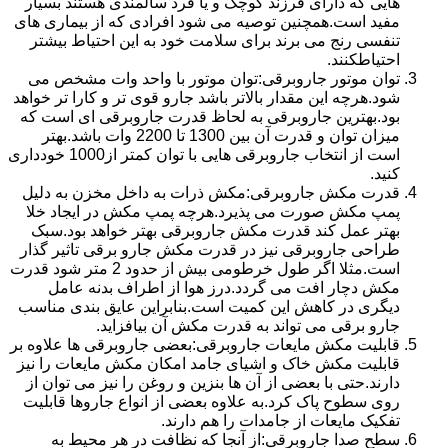
هایی که دارای فرزند کوچک و یا فرد سالمندی هستند بسیار
مفید است.همچنین توصیه می شود افرادی که از بیماری های
تنفسی رنج می برند برای سلامت خود به این احتیاط بیشتر
احتیاطکنند.
توان موتور جاروبرقی:توان موتور با واحد وات مشخص می
شود.هرچه این مقدار بالاتر باشد جارو قوی تر و کارا تر خواهد
بود.بهترین جاروبرقی به لحاظ قدرت جاروبرقی ای است که
میزان توان و قدرت آن بین 1300 تا 2200 وات باشد.بهتر
است از انتخاب جاروبرقی هایی با توان کمتر از1000 خودداری
کنید.
قدرت مکش جاروبرقی:مکش ذرات به داخل مخزن به دلیل
پمپ مکش صورت می پذیرد.هرچه پمپ مکش در ایجاد خلا
بهتر عمل کند قدرت مکش جاروبرقی بهتر خواهد بود.سبک
طراحی جاروبرقی نیز در قدرت مکش جارو برقی تاثیر گذار
است.مثلا اگر طول خرطومی بیش از حدود 2 متر شود قدرت
مکش دچار افت می گردد.درز هوا از اطراف بدنه عامل
دیگری در کاهش این کمیت است.بنابراین عایق بندی مناسب
جارو برقی می تواند به قدرت مکش آن بیافزاید.
قابلیت مکش مایعات جاروبرقی:بعضی جاروبرقی ها علاوه بر
قابلیت مکش خاک و اشیای جامد امکان مکش مایعات را نیز
دارند.حتی با بعضی از آن ها بنزین و روغن را نیز می توان از
روی سطوح پاک کرد.به علاوه بعضی از انواع جاروها قابلیت
تفکیک مایعات از جامدات را هم دارند.
سطح صدا جاروبرقی:از آنجا که نظافت در هر محیط به