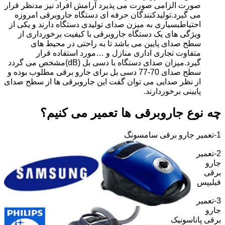
صورت الزامی صورت می پذیرد آرامش افراد نیز مدنظر قرار
می گیرد.تولیدکنندگان حرفه ای دستگاه جاروبرقی امروزه
احتیاطبسیاری به میزن صدای تولیدی دستگاه دارند و یکی از
ویژگی های یک دستگاه جاروبرقی با کیفیت برخورداری از
سطح صدای پایین می باشد تا به راحتی در محیط های
متفاوت تجاری اداری منازل و …مورد استفاده قرار
گیرد.میزان صدای دستگاه با دسی بل (dB)مشخص می گردد
سطح صدای 70-77 دسی بل برای جارو برقی مطلوب بوده و
از نظر صدایی می توان گفت این جاروبرقی ها از سطح صدای
پایینی برخوردارند.
چه نوع جاروبرقی ها تعمیر می کنیم؟
1-تعمیر جارو برقی سامسونگ
2-تعمیر
جارو
برقی
فیلیپس
3-تعمیر
جارو
برقی پاناسونیک