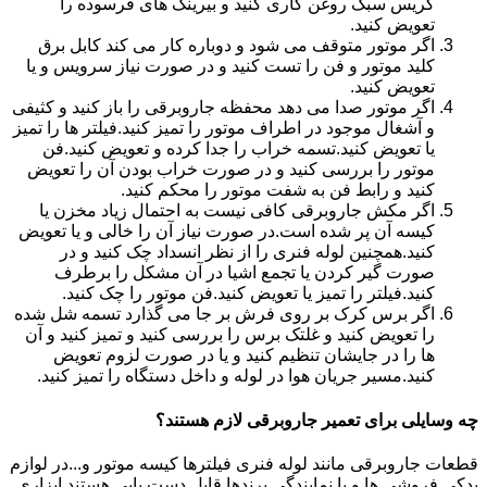
گریس سبک روغن کاری کنید و بیرینگ های فرسوده را
تعویض کنید.
اگر موتور متوقف می شود و دوباره کار می کند کابل برق
کلید موتور و فن را تست کنید و در صورت نیاز سرویس و یا
تعویض کنید.
اگر موتور صدا می دهد محفظه جاروبرقی را باز کنید و کثیفی
و آشغال موجود در اطراف موتور را تمیز کنید.فیلتر ها را تمیز
یا تعویض کنید.تسمه خراب را جدا کرده و تعویض کنید.فن
موتور را بررسی کنید و در صورت خراب بودن آن را تعویض
کنید و رابط فن به شفت موتور را محکم کنید.
اگر مکش جاروبرقی کافی نیست به احتمال زیاد مخزن یا
کیسه آن پر شده است.در صورت نیاز آن را خالی و یا تعویض
کنید.همچنین لوله فنری را از نظر انسداد چک کنید و در
صورت گیر کردن یا تجمع اشیا در آن مشکل را برطرف
کنید.فیلتر را تمیز یا تعویض کنید.فن موتور را چک کنید.
اگر برس کرک بر روی فرش بر جا می گذارد تسمه شل شده
را تعویض کنید و غلتک برس را بررسی کنید و تمیز کنید و آن
ها را در جایشان تنظیم کنید و یا در صورت لزوم تعویض
کنید.مسیر جریان هوا در لوله و داخل دستگاه را تمیز کنید.
چه وسایلی برای تعمیر جاروبرقی لازم هستند؟
قطعات جاروبرقی مانند لوله فنری فیلترها کیسه موتور و...در لوازم
یدکی فروشی ها و یا نمایندگی برندها قابل دست یابی هستند.ابزاری