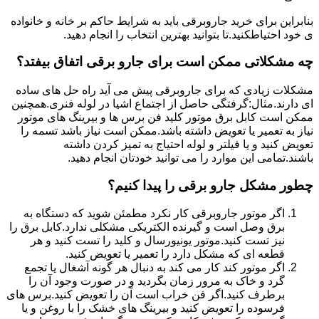
بنابراین برای خرید جاروبرقی باید به شرایط حاکم بر خانه و خانواده
ی خود احتیاطکنید.تا بتوانید بهترین انتخاب را انجام دهید.
چه مشکلاتی ممکن است برای جارو برقی اتفاق بیفتد؟
مشکلات زیادی که برای جاروبرقی پیش می آید راه حل های ساده
ای دارند.مثال:گرفتگی حاصل از اجتماع اشیا در لوله فنری.همچنین
ممکن است کابل برق موتور کلید فن برس ها و بیرینگ های موتور
نیاز به تعمیر یا تعویض داشته باشد.ممکن است نیاز باشد تسمه را
تعویض کنید و یا فیلتر و لوله احتیاج به تمیز کردن داشته
باشند.تمامی این موارد را می توانید خودتان انجام دهید.
چطور مشکل جارو برقی را پیدا کنیم؟
اگر موتور جاروبرقی کار نکرد مطمئن شوید که دستگاه به
برق وصل است و گیرنده الکتریکی مشکلی ندارد.کابل برق را
نیز تست کنید.موتور یونیورسال و کلید را تست کنید و هر
قطعه ای که مشکل دارد را تعمیر یا تعویض کنید.
اگر موتور کند کار می کند به دنبال هر گونه آشغال یا تجمع
گرد و خاک به مرور زمان بگردید و در صورت وجود آن را
برطرف کنید.اگر فن خراب است آن را تعویض کنید.برس های
فرسوده را تعویض کنید و بیرینگ های خشک را با روغن و یا