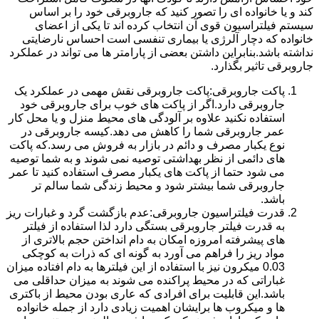
کند و یا خانواده ای را تصور کنید که جاروبرقی خود را بر اساس
سیستم فیلتراسیون قوی آن انتخاب کرده اند تا یکی از اعضای
خانواده که دچار آلرژی یا بیماری تنفسی است احساس نارضایتی
نداشته باشد.بنابراین داشتن بعضی از پارامتر ها می تواند در عملکرد
جاروبرقی تاثیر بگذارد.
پاکت جاروبرقی:پاکت جاروبرقی نقش مهمی در عملکرد یک
جاروبرقی دارد.اگر از پاکت های خوب برای جاروبرقی خود
استفاده نکنید علاوه بر آلودگی های محیط منزل و یا محل کار
عمر جاروبرقی شما را کاهش می دهد.کیسه جاروبرقی در
نوع یکبار مصرف و دائم در بازار به فروش می رسد.که پاکت
های دائمی از نظر بهداشتی توصیه نمی شوند و به شما توصیه
می شود حتما از پاکت های یکبار مصرف استفاده کنید تا عمر
جاروبرقی شما بیشتر شود و محیط زندگی شما سالم تر
باشد.
قدرت فیلتراسیون جاروبرقی:عدم بازگشت گرد و غبارات ریز
به قدرت فیلتر جاروبرقی بستگی دارد لذا استفاده از فیلتر
های پیشرفته امروزه امکان به دام انداختن حجم بالاتری از
مواد ریز را فراهم می آورد به گونه ای که ذرات به کوچکی
0.03 میکرون نیز با استفاده از این فیلترها به دام افتاده میزان
غباراتی که در محیط پراکنده می شوند به میزان حداقلی می
باشد.این قابلیت برای افرادی که عاری بودن محیط از باکتری
ها و میکروب ها برایشان اهمیت زیادی دارد از جمله خانواده