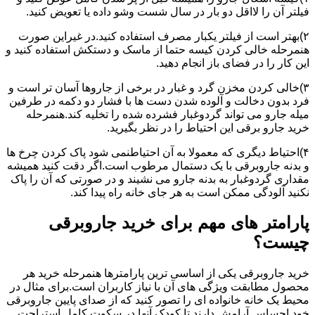
فیلتر آن را لااقل دو بار در سال شست وشو داده یا تعویض کنید.
۲)بهتر است از فیلتر یکبار مصرف استفاده کنید.در غیراین صورت
هنمرحله خالی کردن کیسه حتما از ماسک و دستکش استفاده کنید و
این کار را در فضای باز انجام دهید.
۳)خالی کردن مخزن گرد و غبار در برخی از جاروها آسان تر است و
فرد بدون دخالت و آلوده شدن دست ها با فشار دو دکمه در طرفین
میله جارو می تواند گردوغبار فشرده شده را تخلیه کند.هنمرحله
خرید جارو برقی این احتیاط را در نظر بگیرید.
۴)احتیاط دیگری که معمولا به آن احتیاطنمی شود پاک کردن چرخ ها
و بدنه جاروبرقی با یک دستمال مرطوب است.اگر دقت کنید همیشه
مقداری گردوغبار به بدنه جارو می نشیند و در صورتی که آن را پاک
نکنید آلودگی ممکن است به هر جای خانه راه پیدا کند.
پارامتر های مهم برای خرید جاروبرقی
چیست؟
خرید جاروبرقی یکی از اساسی ترین پارامترها هنمرحله خرید هر
محصول مطابقت ویژگی های آن با نیاز کاربران است.برای مثال در
محیط یک خانه خانواده ای را تصور کنید که از صدای پایین جاروبرقی
خود احساس آرامش دارند تا کودک آنها در سکوت کامل استراحت