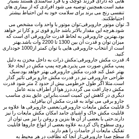
هایی که دارای فرزند کوچک و یا فرد سالمندی هستند بسیار
مفید است.همچنین توصیه می شود افرادی که از بیماری های
تنفسی رنج می برند برای سلامت خود به این احتیاط بیشتر
احتیاطکنند.
توان موتور جاروبرقی:توان موتور با واحد وات مشخص می
شود.هرچه این مقدار بالاتر باشد جارو قوی تر و کارا تر خواهد
بود.بهترین جاروبرقی به لحاظ قدرت جاروبرقی ای است که
میزان توان و قدرت آن بین 1300 تا 2200 وات باشد.بهتر
است از انتخاب جاروبرقی هایی با توان کمتر از1000 خودداری
کنید.
قدرت مکش جاروبرقی:مکش ذرات به داخل مخزن به دلیل
پمپ مکش صورت می پذیرد.هرچه پمپ مکش در ایجاد خلا
بهتر عمل کند قدرت مکش جاروبرقی بهتر خواهد بود.سبک
طراحی جاروبرقی نیز در قدرت مکش جارو برقی تاثیر گذار
است.مثلا اگر طول خرطومی بیش از حدود 2 متر شود قدرت
مکش دچار افت می گردد.درز هوا از اطراف بدنه عامل
دیگری در کاهش این کمیت است.بنابراین عایق بندی مناسب
جارو برقی می تواند به قدرت مکش آن بیافزاید.
قابلیت مکش مایعات جاروبرقی:بعضی جاروبرقی ها علاوه بر
قابلیت مکش خاک و اشیای جامد امکان مکش مایعات را نیز
دارند.حتی با بعضی از آن ها بنزین و روغن را نیز می توان از
روی سطوح پاک کرد.به علاوه بعضی از انواع جاروها قابلیت
تفکیک مایعات از جامدات را هم دارند.
سطح صدا جاروبرقی:از آنجا که نظافت در هر محیط به