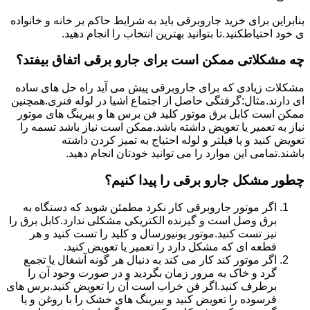
بنابراین برای خرید جاروبرقی باید به شرایط حاکم بر خانه و خانواده
ی خود احتیاطکنید.تا بتوانید بهترین انتخاب را انجام دهید.
چه مشکلاتی ممکن است برای جارو برقی اتفاق بیفتد؟
مشکلات زیادی که برای جاروبرقی پیش می آید راه حل های ساده
ای دارند.مثال:گرفتگی حاصل از اجتماع اشیا در لوله فنری.همچنین
ممکن است کابل برق موتور کلید فن برس ها و بیرینگ های موتور
نیاز به تعمیر یا تعویض داشته باشد.ممکن است نیاز باشد تسمه را
تعویض کنید و یا فیلتر و لوله احتیاج به تمیز کردن داشته
باشند.تمامی این موارد را می توانید خودتان انجام دهید.
چطور مشکل جارو برقی را پیدا کنیم؟
اگر موتور جاروبرقی کار نکرد مطمئن شوید که دستگاه به
برق وصل است و گیرنده الکتریکی مشکلی ندارد.کابل برق را
نیز تست کنید.موتور یونیورسال و کلید را تست کنید و هر
قطعه ای که مشکل دارد را تعمیر یا تعویض کنید.
اگر موتور کند کار می کند به دنبال هر گونه آشغال یا تجمع
گرد و خاک به مرور زمان بگردید و در صورت وجود آن را
برطرف کنید.اگر فن خراب است آن را تعویض کنید.برس های
فرسوده را تعویض کنید و بیرینگ های خشک را با روغن و یا