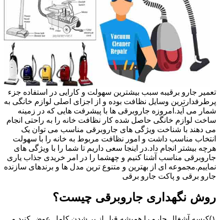
تعمیر جارو برقیبه سبب بیشترین سهولت و کارایی در استفاده جزء
پرطرفدارترین وسایل نظافت بوده و از اجزای اصلی لوازم خانگی به
شمار می آید.امروزه جاروبرقی ها با پیشرفت هایی که در زمینه
ساخت لوازم خانگی حاصل شده کار نظافت خانه را به راحتی انجام
می دهند با شناخت ویژگی های جاروبرقی مناسب می توان یک
انتخاب مناسب داشت و امور نظافت مربوط به خانه را با سهولت
هرچه بیشتر انجام داد.در اینجا سعی داریم تا شما را با ویژگی های
جاروبرقی مناسب آشنا کنیم و چهشما را در امر خریدی جذاب یاری
نماییم.مجموعه ای از بهترین و متنوع ترین مدل ها و برندهای سازنده
جارو برقی و پاکت جارو برقی
روش نگهداری جاروبرقی چیست؟
۱)کیسه آشغال جارو را همیشه قبل از پر شدن کامل عوض کنید و