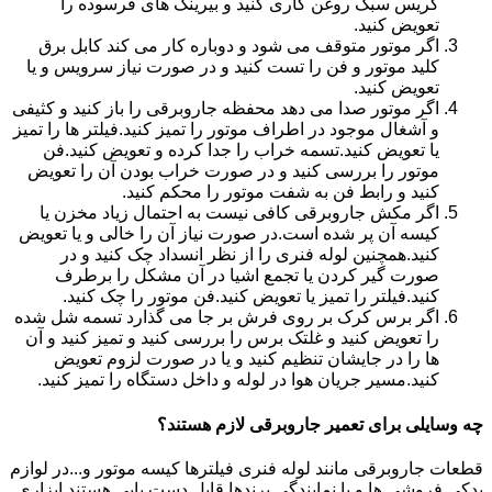
گریس سبک روغن کاری کنید و بیرینگ های فرسوده را
تعویض کنید.
اگر موتور متوقف می شود و دوباره کار می کند کابل برق
کلید موتور و فن را تست کنید و در صورت نیاز سرویس و یا
تعویض کنید.
اگر موتور صدا می دهد محفظه جاروبرقی را باز کنید و کثیفی
و آشغال موجود در اطراف موتور را تمیز کنید.فیلتر ها را تمیز
یا تعویض کنید.تسمه خراب را جدا کرده و تعویض کنید.فن
موتور را بررسی کنید و در صورت خراب بودن آن را تعویض
کنید و رابط فن به شفت موتور را محکم کنید.
اگر مکش جاروبرقی کافی نیست به احتمال زیاد مخزن یا
کیسه آن پر شده است.در صورت نیاز آن را خالی و یا تعویض
کنید.همچنین لوله فنری را از نظر انسداد چک کنید و در
صورت گیر کردن یا تجمع اشیا در آن مشکل را برطرف
کنید.فیلتر را تمیز یا تعویض کنید.فن موتور را چک کنید.
اگر برس کرک بر روی فرش بر جا می گذارد تسمه شل شده
را تعویض کنید و غلتک برس را بررسی کنید و تمیز کنید و آن
ها را در جایشان تنظیم کنید و یا در صورت لزوم تعویض
کنید.مسیر جریان هوا در لوله و داخل دستگاه را تمیز کنید.
چه وسایلی برای تعمیر جاروبرقی لازم هستند؟
قطعات جاروبرقی مانند لوله فنری فیلترها کیسه موتور و...در لوازم
یدکی فروشی ها و یا نمایندگی برندها قابل دست یابی هستند.ابزاری