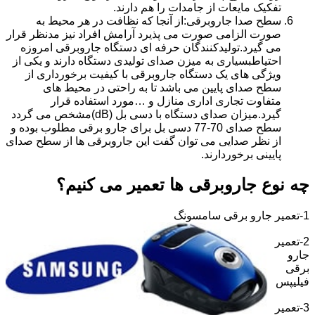
تفکیک مایعات از جامدات را هم دارند.
سطح صدا جاروبرقی:از آنجا که نظافت در هر محیط به
صورت الزامی صورت می پذیرد آرامش افراد نیز مدنظر قرار
می گیرد.تولیدکنندگان حرفه ای دستگاه جاروبرقی امروزه
احتیاطبسیاری به میزن صدای تولیدی دستگاه دارند و یکی از
ویژگی های یک دستگاه جاروبرقی با کیفیت برخورداری از
سطح صدای پایین می باشد تا به راحتی در محیط های
متفاوت تجاری اداری منازل و …مورد استفاده قرار
گیرد.میزان صدای دستگاه با دسی بل (dB)مشخص می گردد
سطح صدای 70-77 دسی بل برای جارو برقی مطلوب بوده و
از نظر صدایی می توان گفت این جاروبرقی ها از سطح صدای
پایینی برخوردارند.
چه نوع جاروبرقی ها تعمیر می کنیم؟
1-تعمیر جارو برقی سامسونگ
2-تعمیر
جارو
برقی
فیلیپس
3-تعمیر