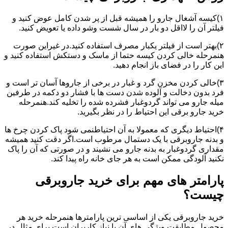
۱)کیسه آشغال جارو را همیشه قبل از پر شدن کامل عوض کنید و
فیلتر آن را لااقل دو بار در سال شست وشو داده یا تعویض کنید.
۲)بهتر است از فیلتر یکبار مصرف استفاده کنید.در غیراین صورت
هنمرحله خالی کردن کیسه حتما از ماسک و دستکش استفاده کنید و
این کار را در فضای باز انجام دهید.
۳)خالی کردن مخزن گرد و غبار در برخی از جاروها آسان تر است و
فرد بدون دخالت و آلوده شدن دست ها با فشار دو دکمه در طرفین
میله جارو می تواند گردوغبار فشرده شده را تخلیه کند.هنمرحله
خرید جارو برقی این احتیاط را در نظر بگیرید.
۴)احتیاط دیگری که معمولا به آن احتیاطنمی شود پاک کردن چرخ ها
و بدنه جاروبرقی با یک دستمال مرطوب است.اگر دقت کنید همیشه
مقداری گردوغبار به بدنه جارو می نشیند و در صورتی که آن را پاک
نکنید آلودگی ممکن است به هر جای خانه راه پیدا کند.
پارامتر های مهم برای خرید جاروبرقی
چیست؟
خرید جاروبرقی یکی از اساسی ترین پارامترها هنمرحله خرید هر
محصول مطابقت ویژگی های آن با نیاز کاربران است.برای مثال در