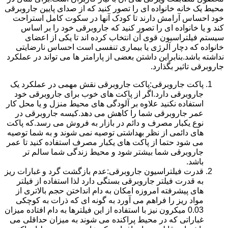
محیط یک خانه خانواده ای را تصور کنید که از صدای پایین جاروبرقی
خود احساس آرامش دارند تا کودک آنها در سکوت کامل استراحت
کند و یا خانواده ای را تصور کنید که جاروبرقی خود را بر اساس
سیستم فیلتراسیون قوی آن انتخاب کرده اند تا یکی از اعضای
خانواده که دچار آلرژی یا بیماری تنفسی است احساس نارضایتی
نداشته باشد.بنابراین داشتن بعضی از پارامتر ها می تواند در عملکرد
جاروبرقی تاثیر بگذارد.
پاکت جاروبرقی:پاکت جاروبرقی نقش مهمی در عملکرد یک
جاروبرقی دارد.اگر از پاکت های خوب برای جاروبرقی خود
استفاده نکنید علاوه بر آلودگی های محیط منزل و یا محل کار
عمر جاروبرقی شما را کاهش می دهد.کیسه جاروبرقی در
نوع یکبار مصرف و دائم در بازار به فروش می رسد.که پاکت
های دائمی از نظر بهداشتی توصیه نمی شوند و به شما توصیه
می شود حتما از پاکت های یکبار مصرف استفاده کنید تا عمر
جاروبرقی شما بیشتر شود و محیط زندگی شما سالم تر
باشد.
قدرت فیلتراسیون جاروبرقی:عدم بازگشت گرد و غبارات ریز
به قدرت فیلتر جاروبرقی بستگی دارد لذا استفاده از فیلتر
های پیشرفته امروزه امکان به دام انداختن حجم بالاتری از
مواد ریز را فراهم می آورد به گونه ای که ذرات به کوچکی
0.03 میکرون نیز با استفاده از این فیلترها به دام افتاده میزان
غباراتی که در محیط پراکنده می شوند به میزان حداقلی می