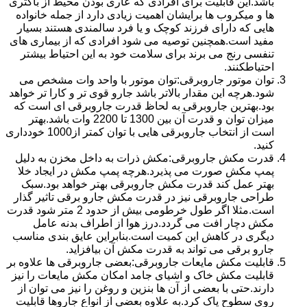
باشد.این قابلیت برای افرادی که عاری بودن محیط از باکتری
ها و میکروب ها برایشان اهمیت زیادی دارد از جمله خانواده
هایی که دارای فرزند کوچک و یا فرد سالمندی هستند بسیار
مفید است.همچنین توصیه می شود افرادی که از بیماری های
تنفسی رنج می برند برای سلامت خود به این احتیاط بیشتر
احتیاطکنند.
توان موتور جاروبرقی:توان موتور با واحد وات مشخص می
شود.هرچه این مقدار بالاتر باشد جارو قوی تر و کارا تر خواهد
بود.بهترین جاروبرقی به لحاظ قدرت جاروبرقی ای است که
میزان توان و قدرت آن بین 1300 تا 2200 وات باشد.بهتر
است از انتخاب جاروبرقی هایی با توان کمتر از1000 خودداری
کنید.
قدرت مکش جاروبرقی:مکش ذرات به داخل مخزن به دلیل
پمپ مکش صورت می پذیرد.هرچه پمپ مکش در ایجاد خلا
بهتر عمل کند قدرت مکش جاروبرقی بهتر خواهد بود.سبک
طراحی جاروبرقی نیز در قدرت مکش جارو برقی تاثیر گذار
است.مثلا اگر طول خرطومی بیش از حدود 2 متر شود قدرت
مکش دچار افت می گردد.درز هوا از اطراف بدنه عامل
دیگری در کاهش این کمیت است.بنابراین عایق بندی مناسب
جارو برقی می تواند به قدرت مکش آن بیافزاید.
قابلیت مکش مایعات جاروبرقی:بعضی جاروبرقی ها علاوه بر
قابلیت مکش خاک و اشیای جامد امکان مکش مایعات را نیز
دارند.حتی با بعضی از آن ها بنزین و روغن را نیز می توان از
روی سطوح پاک کرد.به علاوه بعضی از انواع جاروها قابلیت