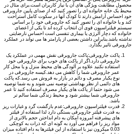
محصول مطابقت ویژگی های آن با نیاز کاربران است.برای مثال در
محیط یک خانه خانواده ای را تصور کنید که از صدای پایین جاروبرقی
خود احساس آرامش دارند تا کودک آنها در سکوت کامل استراحت
کند و یا خانواده ای را تصور کنید که جاروبرقی خود را بر اساس
سیستم فیلتراسیون قوی آن انتخاب کرده اند تا یکی از اعضای
خانواده که دچار آلرژی یا بیماری تنفسی است احساس نارضایتی
نداشته باشد.بنابراین داشتن بعضی از پارامتر ها می تواند در عملکرد
جاروبرقی تاثیر بگذارد.
پاکت جاروبرقی:پاکت جاروبرقی نقش مهمی در عملکرد یک
جاروبرقی دارد.اگر از پاکت های خوب برای جاروبرقی خود
استفاده نکنید علاوه بر آلودگی های محیط منزل و یا محل کار
عمر جاروبرقی شما را کاهش می دهد.کیسه جاروبرقی در
نوع یکبار مصرف و دائم در بازار به فروش می رسد.که پاکت
های دائمی از نظر بهداشتی توصیه نمی شوند و به شما توصیه
می شود حتما از پاکت های یکبار مصرف استفاده کنید تا عمر
جاروبرقی شما بیشتر شود و محیط زندگی شما سالم تر
باشد.
قدرت فیلتراسیون جاروبرقی:عدم بازگشت گرد و غبارات ریز
به قدرت فیلتر جاروبرقی بستگی دارد لذا استفاده از فیلتر
های پیشرفته امروزه امکان به دام انداختن حجم بالاتری از
مواد ریز را فراهم می آورد به گونه ای که ذرات به کوچکی
0.03 میکرون نیز با استفاده از این فیلترها به دام افتاده میزان