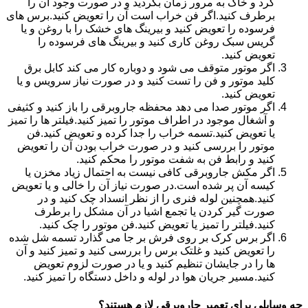
گرد و خاک به مرور زمان بگردید و در صورت وجود آن را
برطرف کنید.اگر فن خراب است آن را تعویض کنید.برس های
فرسوده را تعویض کنید و بیرینگ های خشک را با روغن و یا
گریس سبک روغن کاری کنید و بیرینگ های فرسوده را
تعویض کنید.
اگر موتور متوقف می شود و دوباره کار می کند کابل برق
کلید موتور و فن را تست کنید و در صورت نیاز سرویس و یا
تعویض کنید.
اگر موتور صدا می دهد محفظه جاروبرقی را باز کنید و کثیفی
و آشغال موجود در اطراف موتور را تمیز کنید.فیلتر ها را تمیز
یا تعویض کنید.تسمه خراب را جدا کرده و تعویض کنید.فن
موتور را بررسی کنید و در صورت خراب بودن آن را تعویض
کنید و رابط فن به شفت موتور را محکم کنید.
اگر مکش جاروبرقی کافی نیست به احتمال زیاد مخزن یا
کیسه آن پر شده است.در صورت نیاز آن را خالی و یا تعویض
کنید.همچنین لوله فنری را از نظر انسداد چک کنید و در
صورت گیر کردن یا تجمع اشیا در آن مشکل را برطرف
کنید.فیلتر را تمیز یا تعویض کنید.فن موتور را چک کنید.
اگر برس کرک بر روی فرش بر جا می گذارد تسمه شل شده
را تعویض کنید و غلتک برس را بررسی کنید و تمیز کنید و آن
ها را در جایشان تنظیم کنید و یا در صورت لزوم تعویض
کنید.مسیر جریان هوا در لوله و داخل دستگاه را تمیز کنید.
چه وسایلی برای تعمیر جاروبرقی لازم هستند؟