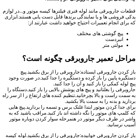
قطعات جاروبرقی مانند لوله فنری فیلترها کیسه موتور و...در لوازم
یدکی فروشی ها و یا نمایندگی برندها قابل دست یابی هستند.ابزاری
که برای انجام تعمیرات احتیاج خواهید داشت عبارتند از:
پیچ گوشتی های مختلف
انبردست
مولتی متر
مراحل تعمیر جاروبرقی چگونه است؟
باز کردن جاروبرقی ایستاده:جاروبرقی را از برق بکشید.پیچ
دستگیره پایین را باز کرده و دستگیره را جدا کنید.در صورت وجود
پیچ لوله کمکی را باز کنید و آن را جدا کنید.
جاروبرقی را بغلتانید و پیچ های پوشش بالایی را باز کنید.دستگاه را
به سمت راست و بالا بچرخانید.تنظیم کننده های ارتفاع ر ا از سر راه
بردارید و بدنه را به سمت بالا بکشید.
برای جدا کردن موتور ابتدا غلتک برس و تسمه را بردارید.پیچ هایی
که کلمپ های موتور را نگه داشته اند باز کنید.مراقب باشید که به
واشر در طرف دیگر موتور در هنمرحله سوار کردن دوباره موتور
آسیب نرسانید.
باز کردن جاروبرقی خوابیده:جاروبرقی را از برق بکشید.لوله کیسه