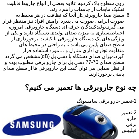
روی سطوح پاک کرد.به علاوه بعضی از انواع جاروها قابلیت
تفکیک مایعات از جامدات را هم دارند.
سطح صدا جاروبرقی:از آنجا که نظافت در هر محیط به
صورت الزامی صورت می پذیرد آرامش افراد نیز مدنظر قرار
می گیرد.تولیدکنندگان حرفه ای دستگاه جاروبرقی امروزه
احتیاطبسیاری به میزن صدای تولیدی دستگاه دارند و یکی از
ویژگی های یک دستگاه جاروبرقی با کیفیت برخورداری از
سطح صدای پایین می باشد تا به راحتی در محیط های
متفاوت تجاری اداری منازل و …مورد استفاده قرار
گیرد.میزان صدای دستگاه با دسی بل (dB)مشخص می گردد
سطح صدای 70-77 دسی بل برای جارو برقی مطلوب بوده و
از نظر صدایی می توان گفت این جاروبرقی ها از سطح صدای
پایینی برخوردارند.
چه نوع جاروبرقی ها تعمیر می کنیم؟
1-تعمیر جارو برقی سامسونگ
2-تعمیر
جارو
برقی
فیلیپس