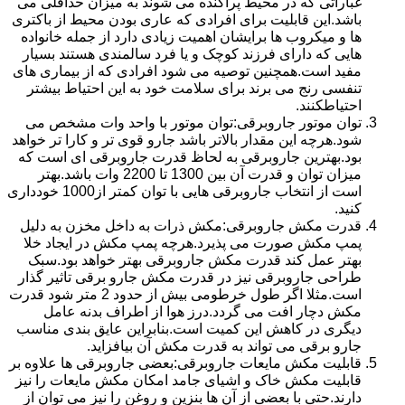
غباراتی که در محیط پراکنده می شوند به میزان حداقلی می
باشد.این قابلیت برای افرادی که عاری بودن محیط از باکتری
ها و میکروب ها برایشان اهمیت زیادی دارد از جمله خانواده
هایی که دارای فرزند کوچک و یا فرد سالمندی هستند بسیار
مفید است.همچنین توصیه می شود افرادی که از بیماری های
تنفسی رنج می برند برای سلامت خود به این احتیاط بیشتر
احتیاطکنند.
توان موتور جاروبرقی:توان موتور با واحد وات مشخص می
شود.هرچه این مقدار بالاتر باشد جارو قوی تر و کارا تر خواهد
بود.بهترین جاروبرقی به لحاظ قدرت جاروبرقی ای است که
میزان توان و قدرت آن بین 1300 تا 2200 وات باشد.بهتر
است از انتخاب جاروبرقی هایی با توان کمتر از1000 خودداری
کنید.
قدرت مکش جاروبرقی:مکش ذرات به داخل مخزن به دلیل
پمپ مکش صورت می پذیرد.هرچه پمپ مکش در ایجاد خلا
بهتر عمل کند قدرت مکش جاروبرقی بهتر خواهد بود.سبک
طراحی جاروبرقی نیز در قدرت مکش جارو برقی تاثیر گذار
است.مثلا اگر طول خرطومی بیش از حدود 2 متر شود قدرت
مکش دچار افت می گردد.درز هوا از اطراف بدنه عامل
دیگری در کاهش این کمیت است.بنابراین عایق بندی مناسب
جارو برقی می تواند به قدرت مکش آن بیافزاید.
قابلیت مکش مایعات جاروبرقی:بعضی جاروبرقی ها علاوه بر
قابلیت مکش خاک و اشیای جامد امکان مکش مایعات را نیز
دارند.حتی با بعضی از آن ها بنزین و روغن را نیز می توان از