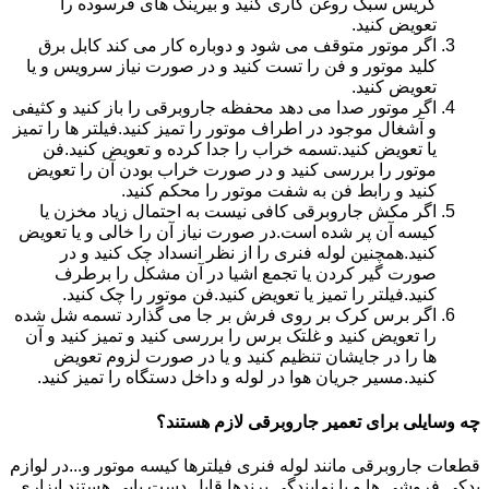
گریس سبک روغن کاری کنید و بیرینگ های فرسوده را
تعویض کنید.
اگر موتور متوقف می شود و دوباره کار می کند کابل برق
کلید موتور و فن را تست کنید و در صورت نیاز سرویس و یا
تعویض کنید.
اگر موتور صدا می دهد محفظه جاروبرقی را باز کنید و کثیفی
و آشغال موجود در اطراف موتور را تمیز کنید.فیلتر ها را تمیز
یا تعویض کنید.تسمه خراب را جدا کرده و تعویض کنید.فن
موتور را بررسی کنید و در صورت خراب بودن آن را تعویض
کنید و رابط فن به شفت موتور را محکم کنید.
اگر مکش جاروبرقی کافی نیست به احتمال زیاد مخزن یا
کیسه آن پر شده است.در صورت نیاز آن را خالی و یا تعویض
کنید.همچنین لوله فنری را از نظر انسداد چک کنید و در
صورت گیر کردن یا تجمع اشیا در آن مشکل را برطرف
کنید.فیلتر را تمیز یا تعویض کنید.فن موتور را چک کنید.
اگر برس کرک بر روی فرش بر جا می گذارد تسمه شل شده
را تعویض کنید و غلتک برس را بررسی کنید و تمیز کنید و آن
ها را در جایشان تنظیم کنید و یا در صورت لزوم تعویض
کنید.مسیر جریان هوا در لوله و داخل دستگاه را تمیز کنید.
چه وسایلی برای تعمیر جاروبرقی لازم هستند؟
قطعات جاروبرقی مانند لوله فنری فیلترها کیسه موتور و...در لوازم
یدکی فروشی ها و یا نمایندگی برندها قابل دست یابی هستند.ابزاری