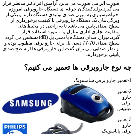
صورت الزامی صورت می پذیرد آرامش افراد نیز مدنظر قرار
می گیرد.تولیدکنندگان حرفه ای دستگاه جاروبرقی امروزه
احتیاطبسیاری به میزن صدای تولیدی دستگاه دارند و یکی از
ویژگی های یک دستگاه جاروبرقی با کیفیت برخورداری از
سطح صدای پایین می باشد تا به راحتی در محیط های
متفاوت تجاری اداری منازل و …مورد استفاده قرار
گیرد.میزان صدای دستگاه با دسی بل (dB)مشخص می گردد
سطح صدای 70-77 دسی بل برای جارو برقی مطلوب بوده و
از نظر صدایی می توان گفت این جاروبرقی ها از سطح صدای
پایینی برخوردارند.
چه نوع جاروبرقی ها تعمیر می کنیم؟
1-تعمیر جارو برقی سامسونگ
2-تعمیر
جارو
برقی
فیلیپس
3-تعمیر
جارو
برقی پاناسونیک