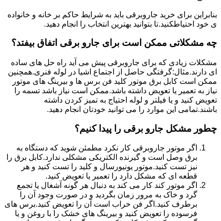
بنابراین برای خرید جاروبرقی باید به شرایط حاکم بر خانه و خانواده
ی خود احتیاطکنید.تا بتوانید بهترین انتخاب را انجام دهید.
چه مشکلاتی ممکن است برای جارو برقی اتفاق بیفتد؟
مشکلات زیادی که برای جاروبرقی پیش می آید راه حل های ساده
ای دارند.مثال:گرفتگی حاصل از اجتماع اشیا در لوله فنری.همچنین
ممکن است کابل برق موتور کلید فن برس ها و بیرینگ های موتور
نیاز به تعمیر یا تعویض داشته باشد.ممکن است نیاز باشد تسمه را
تعویض کنید و یا فیلتر و لوله احتیاج به تمیز کردن داشته
باشند.تمامی این موارد را می توانید خودتان انجام دهید.
چطور مشکل جارو برقی را پیدا کنیم؟
اگر موتور جاروبرقی کار نکرد مطمئن شوید که دستگاه به
برق وصل است و گیرنده الکتریکی مشکلی ندارد.کابل برق را
نیز تست کنید.موتور یونیورسال و کلید را تست کنید و هر
قطعه ای که مشکل دارد را تعمیر یا تعویض کنید.
اگر موتور کند کار می کند به دنبال هر گونه آشغال یا تجمع
گرد و خاک به مرور زمان بگردید و در صورت وجود آن را
برطرف کنید.اگر فن خراب است آن را تعویض کنید.برس های
فرسوده را تعویض کنید و بیرینگ های خشک را با روغن و یا