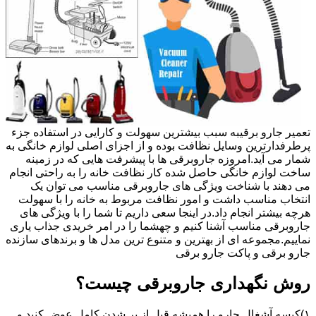
تعمیر جارو برقیبه سبب بیشترین سهولت و کارایی در استفاده جزء
پرطرفدارترین وسایل نظافت بوده و از اجزای اصلی لوازم خانگی به
شمار می آید.امروزه جاروبرقی ها با پیشرفت هایی که در زمینه
ساخت لوازم خانگی حاصل شده کار نظافت خانه را به راحتی انجام
می دهند با شناخت ویژگی های جاروبرقی مناسب می توان یک
انتخاب مناسب داشت و امور نظافت مربوط به خانه را با سهولت
هرچه بیشتر انجام داد.در اینجا سعی داریم تا شما را با ویژگی های
جاروبرقی مناسب آشنا کنیم و چهشما را در امر خریدی جذاب یاری
نماییم.مجموعه ای از بهترین و متنوع ترین مدل ها و برندهای سازنده
جارو برقی و پاکت جارو برقی
روش نگهداری جاروبرقی چیست؟
۱)کیسه آشغال جارو را همیشه قبل از پر شدن کامل عوض کنید و