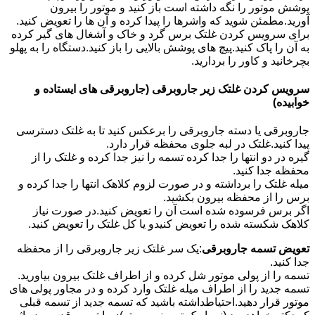
پوشش موتور را نگه داشته است باز کنید و موتور را بیرون
آورید.مطمئن شوید که واشرها را پیدا کرده و آن ها را تعویض کنید.
برای سرویس کردن غلتک برس گرد و خاک و آشغال های گیر کرده
به آن را پاک کنید.پیچ های پوشش بالایی را باز کنید.دستگاه را به پهلو
بچرخانید و کاور را بردارید.
سرویس کردن غلتک زیر جاروبرقی (جاروبرقی های ایستاده و
خوابیده)
جاروبرقی یا دسته جاروبرقی را برعکس کنید تا به غلتک دسترسی
پیدا کنید.غلتک در لبه جلوی محفظه قرار دارد.
گیره در دو انتها را جدا کرده تسمه را نیز جدا کرده و غلتک را از
محفظه جدا کنید.
میله غلتک را برداشته و در صورت لزوم کلاهک انتها را جدا کرده و
برس را از محفظه بیرون بکشید.
اگر برس فرسوده شده است آن را تعویض کنید.در صورت نیاز
کلاهک شکسته شده را تعویض کنیدو یا کل غلتک را تعویض کنید.
تعویض تسمه جاروبرقی
:یک سر غلتک زیر جاروبرقی را از محفظه
جدا کنید.
تسمه را از پولی موتور شل کرده و از اطراف غلتک بیرون بیاورید.
تسمه جدید را از اطراف میله غلتک وارد کرده و در مجاور پولی های
موتور قرار دهید.احتیاطداشته باشید که تسمه جدید از تسمه قبلی