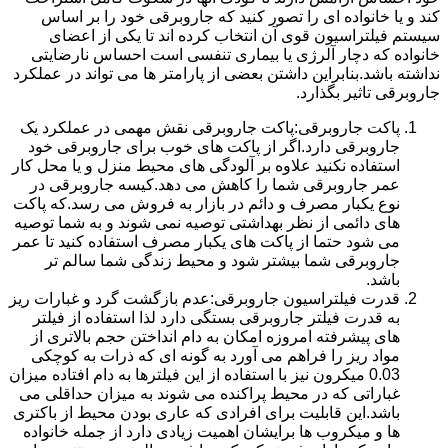
کند و یا خانواده ای را تصور کنید که جاروبرقی خود را بر اساس
سیستم فیلتراسیون قوی آن انتخاب کرده اند تا یکی از اعضای
خانواده که دچار آلرژی یا بیماری تنفسی است احساس نارضایتی
نداشته باشد.بنابراین داشتن بعضی از پارامتر ها می تواند در عملکرد
جاروبرقی تاثیر بگذارد.
پاکت جاروبرقی:پاکت جاروبرقی نقش مهمی در عملکرد یک
جاروبرقی دارد.اگر از پاکت های خوب برای جاروبرقی خود
استفاده نکنید علاوه بر آلودگی های محیط منزل و یا محل کار
عمر جاروبرقی شما را کاهش می دهد.کیسه جاروبرقی در
نوع یکبار مصرف و دائم در بازار به فروش می رسد.که پاکت
های دائمی از نظر بهداشتی توصیه نمی شوند و به شما توصیه
می شود حتما از پاکت های یکبار مصرف استفاده کنید تا عمر
جاروبرقی شما بیشتر شود و محیط زندگی شما سالم تر
باشد.
قدرت فیلتراسیون جاروبرقی:عدم بازگشت گرد و غبارات ریز
به قدرت فیلتر جاروبرقی بستگی دارد لذا استفاده از فیلتر
های پیشرفته امروزه امکان به دام انداختن حجم بالاتری از
مواد ریز را فراهم می آورد به گونه ای که ذرات به کوچکی
0.03 میکرون نیز با استفاده از این فیلترها به دام افتاده میزان
غباراتی که در محیط پراکنده می شوند به میزان حداقلی می
باشد.این قابلیت برای افرادی که عاری بودن محیط از باکتری
ها و میکروب ها برایشان اهمیت زیادی دارد از جمله خانواده