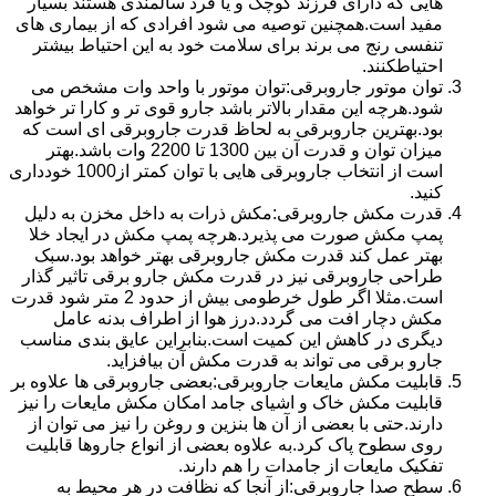
هایی که دارای فرزند کوچک و یا فرد سالمندی هستند بسیار
مفید است.همچنین توصیه می شود افرادی که از بیماری های
تنفسی رنج می برند برای سلامت خود به این احتیاط بیشتر
احتیاطکنند.
توان موتور جاروبرقی:توان موتور با واحد وات مشخص می
شود.هرچه این مقدار بالاتر باشد جارو قوی تر و کارا تر خواهد
بود.بهترین جاروبرقی به لحاظ قدرت جاروبرقی ای است که
میزان توان و قدرت آن بین 1300 تا 2200 وات باشد.بهتر
است از انتخاب جاروبرقی هایی با توان کمتر از1000 خودداری
کنید.
قدرت مکش جاروبرقی:مکش ذرات به داخل مخزن به دلیل
پمپ مکش صورت می پذیرد.هرچه پمپ مکش در ایجاد خلا
بهتر عمل کند قدرت مکش جاروبرقی بهتر خواهد بود.سبک
طراحی جاروبرقی نیز در قدرت مکش جارو برقی تاثیر گذار
است.مثلا اگر طول خرطومی بیش از حدود 2 متر شود قدرت
مکش دچار افت می گردد.درز هوا از اطراف بدنه عامل
دیگری در کاهش این کمیت است.بنابراین عایق بندی مناسب
جارو برقی می تواند به قدرت مکش آن بیافزاید.
قابلیت مکش مایعات جاروبرقی:بعضی جاروبرقی ها علاوه بر
قابلیت مکش خاک و اشیای جامد امکان مکش مایعات را نیز
دارند.حتی با بعضی از آن ها بنزین و روغن را نیز می توان از
روی سطوح پاک کرد.به علاوه بعضی از انواع جاروها قابلیت
تفکیک مایعات از جامدات را هم دارند.
سطح صدا جاروبرقی:از آنجا که نظافت در هر محیط به