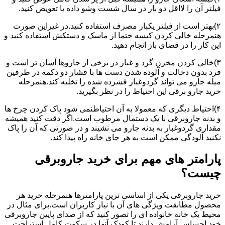
فیلتر آن را لااقل دو بار در سال شست وشو داده یا تعویض کنید.
۲)بهتر است از فیلتر یکبار مصرف استفاده کنید.در غیراین صورت
هنمرحله خالی کردن کیسه حتما از ماسک و دستکش استفاده کنید و
این کار را در فضای باز انجام دهید.
۳)خالی کردن مخزن گرد و غبار در برخی از جاروها آسان تر است و
فرد بدون دخالت و آلوده شدن دست ها با فشار دو دکمه در طرفین
میله جارو می تواند گردوغبار فشرده شده را تخلیه کند.هنمرحله
خرید جارو برقی این احتیاط را در نظر بگیرید.
۴)احتیاط دیگری که معمولا به آن احتیاطنمی شود پاک کردن چرخ ها
و بدنه جاروبرقی با یک دستمال مرطوب است.اگر دقت کنید همیشه
مقداری گردوغبار به بدنه جارو می نشیند و در صورتی که آن را پاک
نکنید آلودگی ممکن است به هر جای خانه راه پیدا کند.
پارامتر های مهم برای خرید جاروبرقی
چیست؟
خرید جاروبرقی یکی از اساسی ترین پارامترها هنمرحله خرید هر
محصول مطابقت ویژگی های آن با نیاز کاربران است.برای مثال در
محیط یک خانه خانواده ای را تصور کنید که از صدای پایین جاروبرقی
خود احساس آرامش دارند تا کودک آنها در سکوت کامل استراحت