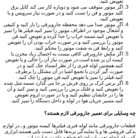
تعویض کنید.
اگر موتور متوقف می شود و دوباره کار می کند کابل برق
کلید موتور و فن را تست کنید و در صورت نیاز سرویس و یا
تعویض کنید.
اگر موتور صدا می دهد محفظه جاروبرقی را باز کنید و کثیفی
و آشغال موجود در اطراف موتور را تمیز کنید.فیلتر ها را تمیز
یا تعویض کنید.تسمه خراب را جدا کرده و تعویض کنید.فن
موتور را بررسی کنید و در صورت خراب بودن آن را تعویض
کنید و رابط فن به شفت موتور را محکم کنید.
اگر مکش جاروبرقی کافی نیست به احتمال زیاد مخزن یا
کیسه آن پر شده است.در صورت نیاز آن را خالی و یا تعویض
کنید.همچنین لوله فنری را از نظر انسداد چک کنید و در
صورت گیر کردن یا تجمع اشیا در آن مشکل را برطرف
کنید.فیلتر را تمیز یا تعویض کنید.فن موتور را چک کنید.
اگر برس کرک بر روی فرش بر جا می گذارد تسمه شل شده
را تعویض کنید و غلتک برس را بررسی کنید و تمیز کنید و آن
ها را در جایشان تنظیم کنید و یا در صورت لزوم تعویض
کنید.مسیر جریان هوا در لوله و داخل دستگاه را تمیز کنید.
چه وسایلی برای تعمیر جاروبرقی لازم هستند؟
قطعات جاروبرقی مانند لوله فنری فیلترها کیسه موتور و...در لوازم
یدکی فروشی ها و یا نمایندگی برندها قابل دست یابی هستند.ابزاری
که برای انجام تعمیرات احتیاج خواهید داشت عبارتند از: