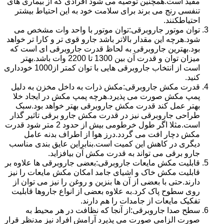
مفید است.همچنین توصیه می شود افرادی که از بیماری های
تنفسی رنج می برند برای سلامت خود به این احتیاط بیشتر
احتیاطکنند.
توان موتور جاروبرقی:توان موتور با واحد وات مشخص می
شود.هرچه این مقدار بالاتر باشد جارو قوی تر و کارا تر خواهد
بود.بهترین جاروبرقی به لحاظ قدرت جاروبرقی ای است که
میزان توان و قدرت آن بین 1300 تا 2200 وات باشد.بهتر
است از انتخاب جاروبرقی هایی با توان کمتر از1000 خودداری
کنید.
قدرت مکش جاروبرقی:مکش ذرات به داخل مخزن به دلیل
پمپ مکش صورت می پذیرد.هرچه پمپ مکش در ایجاد خلا
بهتر عمل کند قدرت مکش جاروبرقی بهتر خواهد بود.سبک
طراحی جاروبرقی نیز در قدرت مکش جارو برقی تاثیر گذار
است.مثلا اگر طول خرطومی بیش از حدود 2 متر شود قدرت
مکش دچار افت می گردد.درز هوا از اطراف بدنه عامل
دیگری در کاهش این کمیت است.بنابراین عایق بندی مناسب
جارو برقی می تواند به قدرت مکش آن بیافزاید.
قابلیت مکش مایعات جاروبرقی:بعضی جاروبرقی ها علاوه بر
قابلیت مکش خاک و اشیای جامد امکان مکش مایعات را نیز
دارند.حتی با بعضی از آن ها بنزین و روغن را نیز می توان از
روی سطوح پاک کرد.به علاوه بعضی از انواع جاروها قابلیت
تفکیک مایعات از جامدات را هم دارند.
سطح صدا جاروبرقی:از آنجا که نظافت در هر محیط به
صورت الزامی صورت می پذیرد آرامش افراد نیز مدنظر قرار