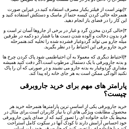
۲)بهتر است از فیلتر یکبار مصرف استفاده کنید.در غیراین صورت
هنمرحله خالی کردن کیسه حتما از ماسک و دستکش استفاده کنید و
این کار را در فضای باز انجام دهید.
۳)خالی کردن مخزن گرد و غبار در برخی از جاروها آسان تر است و
فرد بدون دخالت و آلوده شدن دست ها با فشار دو دکمه در طرفین
میله جارو می تواند گردوغبار فشرده شده را تخلیه کند.هنمرحله
خرید جارو برقی این احتیاط را در نظر بگیرید.
۴)احتیاط دیگری که معمولا به آن احتیاطنمی شود پاک کردن چرخ ها
و بدنه جاروبرقی با یک دستمال مرطوب است.اگر دقت کنید همیشه
مقداری گردوغبار به بدنه جارو می نشیند و در صورتی که آن را پاک
نکنید آلودگی ممکن است به هر جای خانه راه پیدا کند.
پارامتر های مهم برای خرید جاروبرقی
چیست؟
خرید جاروبرقی یکی از اساسی ترین پارامترها هنمرحله خرید هر
محصول مطابقت ویژگی های آن با نیاز کاربران است.برای مثال در
محیط یک خانه خانواده ای را تصور کنید که از صدای پایین جاروبرقی
خود احساس آرامش دارند تا کودک آنها در سکوت کامل استراحت
کند و یا خانواده ای را تصور کنید که جاروبرقی خود را بر اساس