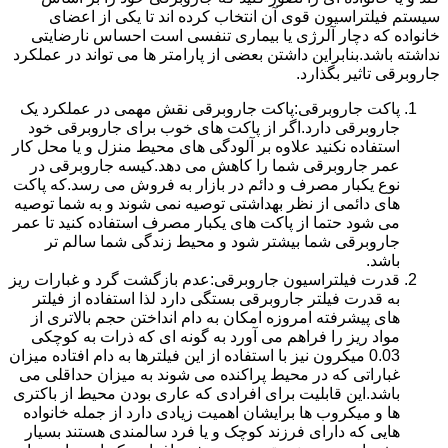
سیستم فیلتراسیون قوی آن انتخاب کرده اند تا یکی از اعضای
خانواده که دچار آلرژی یا بیماری تنفسی است احساس نارضایتی
نداشته باشد.بنابراین داشتن بعضی از پارامتر ها می تواند در عملکرد
جاروبرقی تاثیر بگذارد.
پاکت جاروبرقی:پاکت جاروبرقی نقش مهمی در عملکرد یک
جاروبرقی دارد.اگر از پاکت های خوب برای جاروبرقی خود
استفاده نکنید علاوه بر آلودگی های محیط منزل و یا محل کار
عمر جاروبرقی شما را کاهش می دهد.کیسه جاروبرقی در
نوع یکبار مصرف و دائم در بازار به فروش می رسد.که پاکت
های دائمی از نظر بهداشتی توصیه نمی شوند و به شما توصیه
می شود حتما از پاکت های یکبار مصرف استفاده کنید تا عمر
جاروبرقی شما بیشتر شود و محیط زندگی شما سالم تر
باشد.
قدرت فیلتراسیون جاروبرقی:عدم بازگشت گرد و غبارات ریز
به قدرت فیلتر جاروبرقی بستگی دارد لذا استفاده از فیلتر
های پیشرفته امروزه امکان به دام انداختن حجم بالاتری از
مواد ریز را فراهم می آورد به گونه ای که ذرات به کوچکی
0.03 میکرون نیز با استفاده از این فیلترها به دام افتاده میزان
غباراتی که در محیط پراکنده می شوند به میزان حداقلی می
باشد.این قابلیت برای افرادی که عاری بودن محیط از باکتری
ها و میکروب ها برایشان اهمیت زیادی دارد از جمله خانواده
هایی که دارای فرزند کوچک و یا فرد سالمندی هستند بسیار