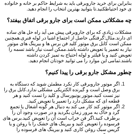
بنابراین برای خرید جاروبرقی باید به شرایط حاکم بر خانه و خانواده
ی خود احتیاطکنید.تا بتوانید بهترین انتخاب را انجام دهید.
چه مشکلاتی ممکن است برای جارو برقی اتفاق بیفتد؟
مشکلات زیادی که برای جاروبرقی پیش می آید راه حل های ساده
ای دارند.مثال:گرفتگی حاصل از اجتماع اشیا در لوله فنری.همچنین
ممکن است کابل برق موتور کلید فن برس ها و بیرینگ های موتور
نیاز به تعمیر یا تعویض داشته باشد.ممکن است نیاز باشد تسمه را
تعویض کنید و یا فیلتر و لوله احتیاج به تمیز کردن داشته
باشند.تمامی این موارد را می توانید خودتان انجام دهید.
چطور مشکل جارو برقی را پیدا کنیم؟
اگر موتور جاروبرقی کار نکرد مطمئن شوید که دستگاه به
برق وصل است و گیرنده الکتریکی مشکلی ندارد.کابل برق را
نیز تست کنید.موتور یونیورسال و کلید را تست کنید و هر
قطعه ای که مشکل دارد را تعمیر یا تعویض کنید.
اگر موتور کند کار می کند به دنبال هر گونه آشغال یا تجمع
گرد و خاک به مرور زمان بگردید و در صورت وجود آن را
برطرف کنید.اگر فن خراب است آن را تعویض کنید.برس های
فرسوده را تعویض کنید و بیرینگ های خشک را با روغن و یا
گریس سبک روغن کاری کنید و بیرینگ های فرسوده را