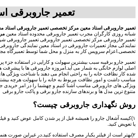
تعمیر جاروبرقی اس
تعمیر جاروبرقی استاد معین
مرکز تخصصی تعمیر جاروبرقی استاد مع
شبانه روزی کارگران مجرب تعمیر جاروبرقی محدوده استاد معین
مرک
تعمیر جاروبرقی مرکز تخصصی تعمیر جاروبرقی تعمیر جاروبرقی شرکت 
نمایندگی مجاز تعمیرات جاروبرقی در استاد معین نمایندگی جاروبرق
تخصصی.اعزام سرویس کار به منزل و محل شما توسط تعمیرگاه مجاز 
تعمیر جارو برقیبه سبب بیشترین سهولت و کارایی در استفاده جزء پر
اصلی لوازم خانگی به شمار می آید.امروزه جاروبرقی ها با پیشرفت 
شده کار نظافت خانه را به راحتی انجام می دهند با شناخت ویژگی ه
مناسب داشت و امور نظافت مربوط به خانه را با سهولت هرچه بیشتر انج
ویژگی های جاروبرقی مناسب آشنا کنیم و چهشما را در امر خریدی جذا
متنوع ترین مدل ها و برندهای سازنده جارو برقی و پاکت جارو برقی
روش نگهداری جاروبرقی چیست؟
۱)کیسه آشغال جارو را همیشه قبل از پر شدن کامل عوض کنید و فیلت
یا تعویض کنید.
۲)بهتر است از فیلتر یکبار مصرف استفاده کنید.در غیراین صورت هن