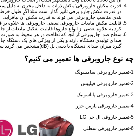
قدرت مکش جاروبرقی:مکش ذرات به داخل مخزن به دلیل پمپ 
بندی مناسب جارو برقی می تواند به قدرت مکش آن بیافزاید.
قابلیت مکش مایعات جاروبرقی:بعضی جاروبرقی ها علاوه بر قاب
کرد.به علاوه بعضی از انواع جاروها قابلیت تفکیک مایعات از جام
سطح صدا جاروبرقی:از آنجا که نظافت در هر محیط به صورت ال
صدای تولیدی دستگاه دارند و یکی از ویژگی های یک دستگاه جا
گیرد.میزان صدای دستگاه با دسی بل (dB)مشخص می گردد سطح صدای 70-77 دسی بل برای جارو برقی مطلوب بوده و از نظر صدایی می توان گفت این جاروبرقی ها از سطح صدای پایینی برخوردارند.
چه نوع جاروبرقی ها تعمیر می کنیم؟
1-تعمیر جارو برقی سامسونگ
2-تعمیر جارو برقی فیلیپس
3-تعمیر جارو برقی پاناسونیک
4-تعمیر جاروبرقی پارس خزر
5-تعمیر جاروقی ال جی
LG
6-تعمیر جاروبرقی سطلی