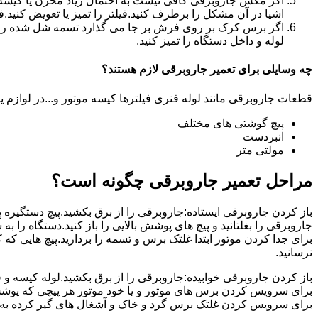
اگر مکش جاروبرقی کافی نیست به احتمال زیاد مخزن یا کیسه آن
اشیا در آن مشکل را برطرف کنید.فیلتر را تمیز یا تعویض کنید.ف
اگر برس کرک بر روی فرش بر جا می گذارد تسمه شل شده را تعو
لوله و داخل دستگاه را تمیز کنید.
چه وسایلی برای تعمیر جاروبرقی لازم هستند؟
قطعات جاروبرقی مانند لوله فنری فیلترها کیسه موتور و...در لوازم ید
پیچ گوشتی های مختلف
انبردست
مولتی متر
مراحل تعمیر جاروبرقی چگونه است؟
باز کردن جاروبرقی ایستاده:جاروبرقی را از برق بکشید.پیچ دستگیره پای
جاروبرقی را بغلتانید و پیچ های پوشش بالایی را باز کنید.دستگاه را به 
برای جدا کردن موتور ابتدا غلتک برس و تسمه را بردارید.پیچ هایی که
نرسانید.
باز کردن جاروبرقی خوابیده:جاروبرقی را از برق بکشید.لوله کیسه و فیلت
برای سرویس کردن برس های موتور و یا خود موتور هر پیچی که پوشش مو
برای سرویس کردن غلتک برس گرد و خاک و آشغال های گیر کرده به آن را 