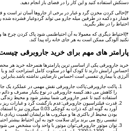
دستکش استفاده کنید و این کار را در فضای باز انجام دهید.
۳)خالی کردن مخزن گرد و غبار در برخی از جاروها آسان تر است و ف
فشار دو دکمه در طرفین میله جارو می تواند گردوغبار فشرده شده را 
احتیاط را در نظر بگیرید.
۴)احتیاط دیگری که معمولا به آن احتیاطنمی شود پاک کردن چرخ ها 
نکنید آلودگی ممکن است به هر جای خانه راه پیدا کند.
پارامتر های مهم برای خرید جاروبرقی چیست
خرید جاروبرقی یکی از اساسی ترین پارامترها هنمرحله خرید هر محصو
احساس آرامش دارند تا کودک آنها در سکوت کامل استراحت کند و یا خا
آلرژی یا بیماری تنفسی است احساس نارضایتی نداشته باشد.بنابراین دا
پاکت جاروبرقی:پاکت جاروبرقی نقش مهمی در عملکرد یک جاروب
را کاهش می دهد.کیسه جاروبرقی در نوع یکبار مصرف و دائم د
استفاده کنید تا عمر جاروبرقی شما بیشتر شود و محیط زندگی 
قدرت فیلتراسیون جاروبرقی:عدم بازگشت گرد و غبارات ریز به قد
آورد به گونه ای که ذرات به
بودن محیط از باکتری ها و میکروب ها برایشان اهمیت زیادی دا
تنفسی رنج می برند برای سلامت خود به این احتیاط بیشتر احتیا
توان موتور جاروبرقی:توان موتور با واحد وات مشخص می شود.هر
آن بین 1300 تا 2200 وات باشد.بهتر است از انتخاب جاروبرقی هایی با توان کمتر از1000 خودداری کنید.