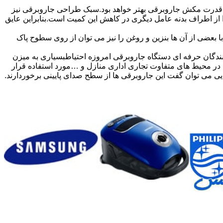
درت مکش جاروبرقی بهتر خواهد بود.سبک طراحی جاروبرقی نیز
ر شود قدرت مکش دچار افت می گردد.درز هوا از اطراف بدنه عامل دیگری در کاهش این کمیت است.بنابراین عایق
بعضی از آن ها بنزین و روغن را نیز می توان از روی سطوح پاک
ندگان حرفه ای دستگاه جاروبرقی امروزه احتیاطبسیاری به میزن
ی در محیط های متفاوت تجاری اداری منازل و …مورد استفاده قرار