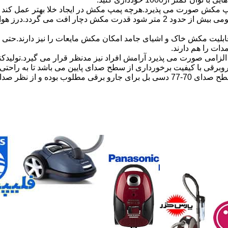
مکش صورت می پذیرد.هرچه پمپ مکش در ایجاد خلا بهتر عمل کند ق
در قدرت مکش جارو برقی تاثیر گذار است.مثلا اگر طول خرطومی بیش از حدود 2 مت
لیت مکش خاک و اشیای جامد امکان مکش مایعات را نیز دارند.حتی با 
دات را هم دارند.
زامی صورت می پذیرد آرامش افراد نیز مدنظر قرار می گیرد.تولیدکن
روبرقی با کیفیت برخورداری از سطح صدای پایین می باشد تا به راحت