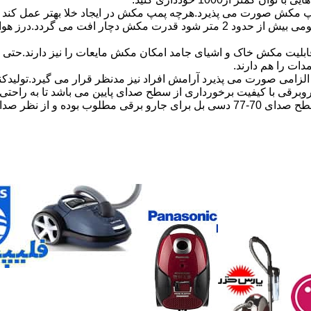
مکش صورت می پذیرد.هرچه پمپ مکش در ایجاد خلا بهتر عمل کند ق
در قدرت مکش جارو برقی تاثیر گذار است.مثلا اگر طول خرطومی بیش از حدود 2 مت
لیت مکش خاک و اشیای جامد امکان مکش مایعات را نیز دارند.حتی با 
دات را هم دارند.
زامی صورت می پذیرد آرامش افراد نیز مدنظر قرار می گیرد.تولیدکن
روبرقی با کیفیت برخورداری از سطح صدای پایین می باشد تا به راحت