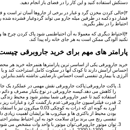
دستکش استفاده کنید و این کار را در فضای باز انجام دهید.
۳)خالی کردن مخزن گرد و غبار در برخی از جاروها آسان تر است و ف
فشار دو دکمه در طرفین میله جارو می تواند گردوغبار فشرده شده را 
احتیاط را در نظر بگیرید.
۴)احتیاط دیگری که معمولا به آن احتیاطنمی شود پاک کردن چرخ ها 
نکنید آلودگی ممکن است به هر جای خانه راه پیدا کند.
پارامتر های مهم برای خرید جاروبرقی چیست
خرید جاروبرقی یکی از اساسی ترین پارامترها هنمرحله خرید هر محصو
احساس آرامش دارند تا کودک آنها در سکوت کامل استراحت کند و یا خا
آلرژی یا بیماری تنفسی است احساس نارضایتی نداشته باشد.بنابراین دا
پاکت جاروبرقی:پاکت جاروبرقی نقش مهمی در عملکرد یک جاروب
را کاهش می دهد.کیسه جاروبرقی در نوع یکبار مصرف و دائم د
استفاده کنید تا عمر جاروبرقی شما بیشتر شود و محیط زندگی 
قدرت فیلتراسیون جاروبرقی:عدم بازگشت گرد و غبارات ریز به قد
آورد به گونه ای که ذرات به
بودن محیط از باکتری ها و میکروب ها برایشان اهمیت زیادی دا
تنفسی رنج می برند برای سلامت خود به این احتیاط بیشتر احتیا
توان موتور جاروبرقی:توان موتور با واحد وات مشخص می شود.هر
آن بین 1300 تا 2200 وات باشد.بهتر است از انتخاب جاروبرقی هایی با توان کمتر از1000 خودداری کنید.