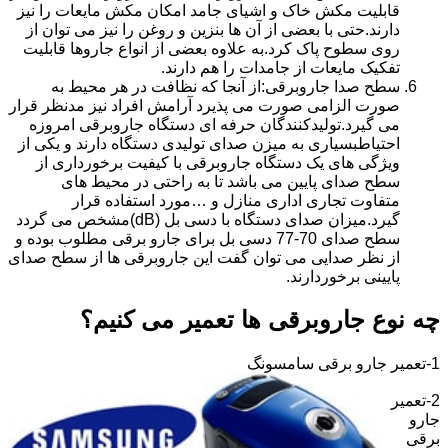
قابلیت مکش خاک و اشیای جامد امکان مکش مایعات را نیز
دارند.حتی با بعضی از آن ها بنزین و روغن را نیز می توان از
روی سطوح پاک کرد.به علاوه بعضی از انواع جاروها قابلیت
تفکیک مایعات از جامدات را هم دارند.
سطح صدا جاروبرقی:از آنجا که نظافت در هر محیط به
صورت الزامی صورت می پذیرد آرامش افراد نیز مدنظر قرار
می گیرد.تولیدکنندگان حرفه ای دستگاه جاروبرقی امروزه
احتیاطبسیاری به میزن صدای تولیدی دستگاه دارند و یکی از
ویژگی های یک دستگاه جاروبرقی با کیفیت برخورداری از
سطح صدای پایین می باشد تا به راحتی در محیط های
متفاوت تجاری اداری منازل و …مورد استفاده قرار
گیرد.میزان صدای دستگاه با دسی بل (dB)مشخص می گردد
سطح صدای 70-77 دسی بل برای جارو برقی مطلوب بوده و
از نظر صدایی می توان گفت این جاروبرقی ها از سطح صدای
پایینی برخوردارند.
چه نوع جاروبرقی ها تعمیر می کنیم؟
1-تعمیر جارو برقی سامسونگ
2-تعمیر
جارو
برقی