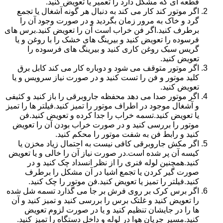
قطعه ای که مشکل دارد را تعمیر یا تعویض کنید.
اگر موتور کند کار می کند به دنبال هر گونه آشغال یا تجمع
گرد و خاک به مرور زمان بگردید و در صورت وجود آن را
برطرف کنید.اگر فن خراب است آن را تعویض کنید.برس های
فرسوده را تعویض کنید و بیرینگ های خشک را با روغن و یا
گریس سبک روغن کاری کنید و بیرینگ های فرسوده را
تعویض کنید.
اگر موتور متوقف می شود و دوباره کار می کند کابل برق
کلید موتور و فن را تست کنید و در صورت نیاز سرویس و یا
تعویض کنید.
اگر موتور صدا می دهد محفظه جاروبرقی را باز کنید و کثیفی
و آشغال موجود در اطراف موتور را تمیز کنید.فیلتر ها را تمیز
یا تعویض کنید.تسمه خراب را جدا کرده و تعویض کنید.فن
موتور را بررسی کنید و در صورت خراب بودن آن را تعویض
کنید و رابط فن به شفت موتور را محکم کنید.
اگر مکش جاروبرقی کافی نیست به احتمال زیاد مخزن یا
کیسه آن پر شده است.در صورت نیاز آن را خالی و یا تعویض
کنید.همچنین لوله فنری را از نظر انسداد چک کنید و در
صورت گیر کردن یا تجمع اشیا در آن مشکل را برطرف
کنید.فیلتر را تمیز یا تعویض کنید.فن موتور را چک کنید.
اگر برس کرک بر روی فرش بر جا می گذارد تسمه شل شده
را تعویض کنید و غلتک برس را بررسی کنید و تمیز کنید و آن
ها را در جایشان تنظیم کنید و یا در صورت لزوم تعویض
کنید.مسیر جریان هوا در لوله و داخل دستگاه را تمیز کنید.