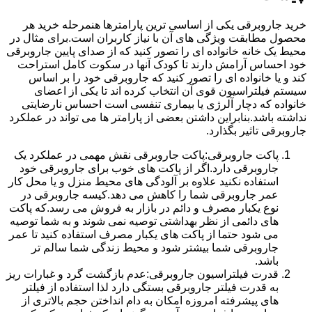
خرید جاروبرقی یکی از اساسی ترین پارامترها هنمرحله خرید هر
محصول مطابقت ویژگی های آن با نیاز کاربران است.برای مثال در
محیط یک خانه خانواده ای را تصور کنید که از صدای پایین جاروبرقی
خود احساس آرامش دارند تا کودک آنها در سکوت کامل استراحت
کند و یا خانواده ای را تصور کنید که جاروبرقی خود را بر اساس
سیستم فیلتراسیون قوی آن انتخاب کرده اند تا یکی از اعضای
خانواده که دچار آلرژی یا بیماری تنفسی است احساس نارضایتی
نداشته باشد.بنابراین داشتن بعضی از پارامتر ها می تواند در عملکرد
جاروبرقی تاثیر بگذارد.
پاکت جاروبرقی:پاکت جاروبرقی نقش مهمی در عملکرد یک
جاروبرقی دارد.اگر از پاکت های خوب برای جاروبرقی خود
استفاده نکنید علاوه بر آلودگی های محیط منزل و یا محل کار
عمر جاروبرقی شما را کاهش می دهد.کیسه جاروبرقی در
نوع یکبار مصرف و دائم در بازار به فروش می رسد.که پاکت
های دائمی از نظر بهداشتی توصیه نمی شوند و به شما توصیه
می شود حتما از پاکت های یکبار مصرف استفاده کنید تا عمر
جاروبرقی شما بیشتر شود و محیط زندگی شما سالم تر
باشد.
قدرت فیلتراسیون جاروبرقی:عدم بازگشت گرد و غبارات ریز
به قدرت فیلتر جاروبرقی بستگی دارد لذا استفاده از فیلتر
های پیشرفته امروزه امکان به دام انداختن حجم بالاتری از