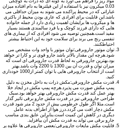
مواد ریز را فراهم می آورد به گونه ای که ذرات به کوچکی
0.03 میکرون نیز با استفاده از این فیلترها به دام افتاده میزان
غباراتی که در محیط پراکنده می شوند به میزان حداقلی می
باشد.این قابلیت برای افرادی که عاری بودن محیط از باکتری
ها و میکروب ها برایشان اهمیت زیادی دارد از جمله خانواده
هایی که دارای فرزند کوچک و یا فرد سالمندی هستند بسیار
مفید است.همچنین توصیه می شود افرادی که از بیماری های
تنفسی رنج می برند برای سلامت خود به این احتیاط بیشتر
احتیاطکنند.
توان موتور جاروبرقی:توان موتور با واحد وات مشخص می
شود.هرچه این مقدار بالاتر باشد جارو قوی تر و کارا تر خواهد
بود.بهترین جاروبرقی به لحاظ قدرت جاروبرقی ای است که
میزان توان و قدرت آن بین 1300 تا 2200 وات باشد.بهتر
است از انتخاب جاروبرقی هایی با توان کمتر از1000 خودداری
کنید.
قدرت مکش جاروبرقی:مکش ذرات به داخل مخزن به دلیل
پمپ مکش صورت می پذیرد.هرچه پمپ مکش در ایجاد خلا
بهتر عمل کند قدرت مکش جاروبرقی بهتر خواهد بود.سبک
طراحی جاروبرقی نیز در قدرت مکش جارو برقی تاثیر گذار
است.مثلا اگر طول خرطومی بیش از حدود 2 متر شود قدرت
مکش دچار افت می گردد.درز هوا از اطراف بدنه عامل
دیگری در کاهش این کمیت است.بنابراین عایق بندی مناسب
جارو برقی می تواند به قدرت مکش آن بیافزاید.
قابلیت مکش مایعات جاروبرقی:بعضی جاروبرقی ها علاوه بر