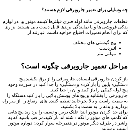
چه وسایلی برای تعمیر جاروبرقی لازم هستند؟
قطعات جاروبرقی مانند لوله فنری فیلترها کیسه موتور و...در لوازم
یدکی فروشی ها و یا نمایندگی برندها قابل دست یابی هستند.ابزاری
که برای انجام تعمیرات احتیاج خواهید داشت عبارتند از:
پیچ گوشتی های مختلف
انبردست
مولتی متر
مراحل تعمیر جاروبرقی چگونه است؟
باز کردن جاروبرقی ایستاده:جاروبرقی را از برق بکشید.پیچ
دستگیره پایین را باز کرده و دستگیره را جدا کنید.در صورت وجود
پیچ لوله کمکی را باز کنید و آن را جدا کنید.
جاروبرقی را بغلتانید و پیچ های پوشش بالایی را باز کنید.دستگاه را
به سمت راست و بالا بچرخانید.تنظیم کننده های ارتفاع ر ا از سر راه
بردارید و بدنه را به سمت بالا بکشید.
برای جدا کردن موتور ابتدا غلتک برس و تسمه را بردارید.پیچ هایی
که کلمپ های موتور را نگه داشته اند باز کنید.مراقب باشید که به
واشر در طرف دیگر موتور در هنمرحله سوار کردن دوباره موتور
آسیب نرسانید.