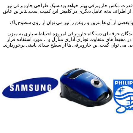
درت مکش جاروبرقی بهتر خواهد بود.سبک طراحی جاروبرقی نیز
ر شود قدرت مکش دچار افت می گردد.درز هوا از اطراف بدنه عامل دیگری در کاهش این کمیت است.بنابراین عایق
بعضی از آن ها بنزین و روغن را نیز می توان از روی سطوح پاک
ندگان حرفه ای دستگاه جاروبرقی امروزه احتیاطبسیاری به میزن
ی در محیط های متفاوت تجاری اداری منازل و …مورد استفاده قرار