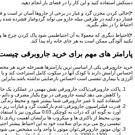
دستکش استفاده کنید و این کار را در فضای باز انجام دهید.
۳)خالی کردن مخزن گرد و غبار در برخی از جاروها آسان تر است و ف
فشار دو دکمه در طرفین میله جارو می تواند گردوغبار فشرده شده را 
احتیاط را در نظر بگیرید.
۴)احتیاط دیگری که معمولا به آن احتیاطنمی شود پاک کردن چرخ ها 
نکنید آلودگی ممکن است به هر جای خانه راه پیدا کند.
پارامتر های مهم برای خرید جاروبرقی چیست
خرید جاروبرقی یکی از اساسی ترین پارامترها هنمرحله خرید هر محصو
احساس آرامش دارند تا کودک آنها در سکوت کامل استراحت کند و یا خا
آلرژی یا بیماری تنفسی است احساس نارضایتی نداشته باشد.بنابراین دا
پاکت جاروبرقی:پاکت جاروبرقی نقش مهمی در عملکرد یک جاروب
را کاهش می دهد.کیسه جاروبرقی در نوع یکبار مصرف و دائم د
استفاده کنید تا عمر جاروبرقی شما بیشتر شود و محیط زندگی 
قدرت فیلتراسیون جاروبرقی:عدم بازگشت گرد و غبارات ریز به قد
آورد به گونه ای که ذرات به
بودن محیط از باکتری ها و میکروب ها برایشان اهمیت زیادی دا
تنفسی رنج می برند برای سلامت خود به این احتیاط بیشتر احتیا
توان موتور جاروبرقی:توان موتور با واحد وات مشخص می شود.هر
آن بین 1300 تا 2200 وات باشد.بهتر است از انتخاب جاروبرقی هایی با توان کمتر از1000 خودداری کنید.