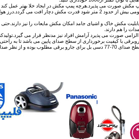
مکش صورت می پذیرد.هرچه پمپ مکش در ایجاد خلا بهتر عمل کند ق
در قدرت مکش جارو برقی تاثیر گذار است.مثلا اگر طول خرطومی بیش از حدود 2 مت
لیت مکش خاک و اشیای جامد امکان مکش مایعات را نیز دارند.حتی با 
دات را هم دارند.
زامی صورت می پذیرد آرامش افراد نیز مدنظر قرار می گیرد.تولیدکن
روبرقی با کیفیت برخورداری از سطح صدای پایین می باشد تا به راحت