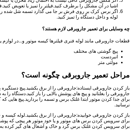
اگر مکش جاروبرقی کافی نیست به احتمال زیاد مخزن یا کیسه آن
اشیا در آن مشکل را برطرف کنید.فیلتر را تمیز یا تعویض کنید.ف
اگر برس کرک بر روی فرش بر جا می گذارد تسمه شل شده را تعو
لوله و داخل دستگاه را تمیز کنید.
چه وسایلی برای تعمیر جاروبرقی لازم هستند؟
قطعات جاروبرقی مانند لوله فنری فیلترها کیسه موتور و...در لوازم ید
پیچ گوشتی های مختلف
انبردست
مولتی متر
مراحل تعمیر جاروبرقی چگونه است؟
باز کردن جاروبرقی ایستاده:جاروبرقی را از برق بکشید.پیچ دستگیره پای
جاروبرقی را بغلتانید و پیچ های پوشش بالایی را باز کنید.دستگاه را به 
برای جدا کردن موتور ابتدا غلتک برس و تسمه را بردارید.پیچ هایی که
نرسانید.
باز کردن جاروبرقی خوابیده:جاروبرقی را از برق بکشید.لوله کیسه و فیلت
برای سرویس کردن برس های موتور و یا خود موتور هر پیچی که پوشش مو
برای سرویس کردن غلتک برس گرد و خاک و آشغال های گیر کرده به آن را 