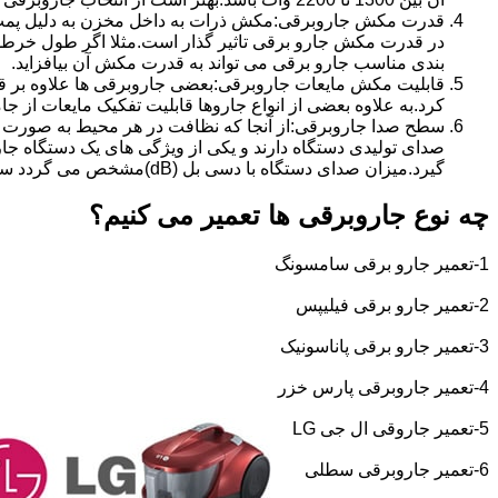
قدرت مکش جاروبرقی:مکش ذرات به داخل مخزن به دلیل پمپ 
بندی مناسب جارو برقی می تواند به قدرت مکش آن بیافزاید.
قابلیت مکش مایعات جاروبرقی:بعضی جاروبرقی ها علاوه بر قاب
کرد.به علاوه بعضی از انواع جاروها قابلیت تفکیک مایعات از جام
سطح صدا جاروبرقی:از آنجا که نظافت در هر محیط به صورت ال
صدای تولیدی دستگاه دارند و یکی از ویژگی های یک دستگاه جا
گیرد.میزان صدای دستگاه با دسی بل (dB)مشخص می گردد سطح صدای 70-77 دسی بل برای جارو برقی مطلوب بوده و از نظر صدایی می توان گفت این جاروبرقی ها از سطح صدای پایینی برخوردارند.
چه نوع جاروبرقی ها تعمیر می کنیم؟
1-تعمیر جارو برقی سامسونگ
2-تعمیر جارو برقی فیلیپس
3-تعمیر جارو برقی پاناسونیک
4-تعمیر جاروبرقی پارس خزر
5-تعمیر جاروقی ال جی
LG
6-تعمیر جاروبرقی سطلی