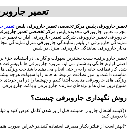
تعمیر جاروب
تعمیر جاروبرقی پلیس
مرکز تخصصی تعمیر جاروبرقی پلیس
تعمیر ج
مجرب تعمیر جاروبرقی محدوده پلیس
مرکز تخصصی تعمیر جاروبرقی
جاروبرقی تعمیر جاروبرقی شرکت تعمیر جاروبرقی ادارات تعمیر جارو
نمایندگی جاروبرقی در پلیس نمایندگی جاروبرقی منزل نمایندگی م
مجاز جاروبرقی نمایندگی جاروبرقی منزل در پلیس
تعمیر جارو برقیبه سبب بیشترین سهولت و کارایی در استفاده جزء پر
اصلی لوازم خانگی به شمار می آید.امروزه جاروبرقی ها با پیشرفت 
شده کار نظافت خانه را به راحتی انجام می دهند با شناخت ویژگی ه
مناسب داشت و امور نظافت مربوط به خانه را با سهولت هرچه بیشتر انج
ویژگی های جاروبرقی مناسب آشنا کنیم و چهشما را در امر خریدی جذا
متنوع ترین مدل ها و برندهای سازنده جارو برقی و پاکت جارو برقی
روش نگهداری جاروبرقی چیست؟
۱)کیسه آشغال جارو را همیشه قبل از پر شدن کامل عوض کنید و فیلت
یا تعویض کنید.
۲)بهتر است از فیلتر یکبار مصرف استفاده کنید.در غیراین صورت هن