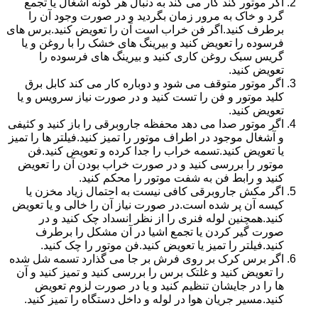
اگر موتور کند کار می کند به دنبال هر گونه آشغال یا تجمع
گرد و خاک به مرور زمان بگردید و در صورت وجود آن را
برطرف کنید.اگر فن خراب است آن را تعویض کنید.برس های
فرسوده را تعویض کنید و بیرینگ های خشک را با روغن و یا
گریس سبک روغن کاری کنید و بیرینگ های فرسوده را
تعویض کنید.
اگر موتور متوقف می شود و دوباره کار می کند کابل برق
کلید موتور و فن را تست کنید و در صورت نیاز سرویس و یا
تعویض کنید.
اگر موتور صدا می دهد محفظه جاروبرقی را باز کنید و کثیفی
و آشغال موجود در اطراف موتور را تمیز کنید.فیلتر ها را تمیز
یا تعویض کنید.تسمه خراب را جدا کرده و تعویض کنید.فن
موتور را بررسی کنید و در صورت خراب بودن آن را تعویض
کنید و رابط فن به شفت موتور را محکم کنید.
اگر مکش جاروبرقی کافی نیست به احتمال زیاد مخزن یا
کیسه آن پر شده است.در صورت نیاز آن را خالی و یا تعویض
کنید.همچنین لوله فنری را از نظر انسداد چک کنید و در
صورت گیر کردن یا تجمع اشیا در آن مشکل را برطرف
کنید.فیلتر را تمیز یا تعویض کنید.فن موتور را چک کنید.
اگر برس کرک بر روی فرش بر جا می گذارد تسمه شل شده
را تعویض کنید و غلتک برس را بررسی کنید و تمیز کنید و آن
ها را در جایشان تنظیم کنید و یا در صورت لزوم تعویض
کنید.مسیر جریان هوا در لوله و داخل دستگاه را تمیز کنید.