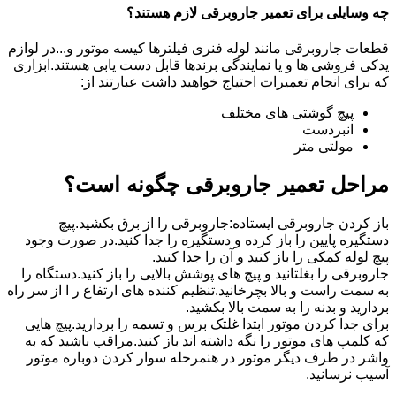
چه وسایلی برای تعمیر جاروبرقی لازم هستند؟
قطعات جاروبرقی مانند لوله فنری فیلترها کیسه موتور و...در لوازم
یدکی فروشی ها و یا نمایندگی برندها قابل دست یابی هستند.ابزاری
که برای انجام تعمیرات احتیاج خواهید داشت عبارتند از:
پیچ گوشتی های مختلف
انبردست
مولتی متر
مراحل تعمیر جاروبرقی چگونه است؟
باز کردن جاروبرقی ایستاده:جاروبرقی را از برق بکشید.پیچ
دستگیره پایین را باز کرده و دستگیره را جدا کنید.در صورت وجود
پیچ لوله کمکی را باز کنید و آن را جدا کنید.
جاروبرقی را بغلتانید و پیچ های پوشش بالایی را باز کنید.دستگاه را
به سمت راست و بالا بچرخانید.تنظیم کننده های ارتفاع ر ا از سر راه
بردارید و بدنه را به سمت بالا بکشید.
برای جدا کردن موتور ابتدا غلتک برس و تسمه را بردارید.پیچ هایی
که کلمپ های موتور را نگه داشته اند باز کنید.مراقب باشید که به
واشر در طرف دیگر موتور در هنمرحله سوار کردن دوباره موتور
آسیب نرسانید.