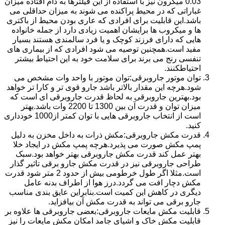
0.03 میکرون نیز با استفاده از این فیلترها به دام افتاده میزان
غباراتی که در محیط پراکنده می شوند به میزان حداقلی می
باشد.این قابلیت برای افرادی که عاری بودن محیط از باکتری
ها و میکروب ها برایشان اهمیت زیادی دارد از جمله خانواده
هایی که دارای فرزند کوچک و یا فرد سالمندی هستند بسیار
مفید است.همچنین توصیه می شود افرادی که از بیماری های
تنفسی رنج می برند برای سلامت خود به این احتیاط بیشتر
احتیاطکنند.
توان موتور جاروبرقی:توان موتور با واحد وات مشخص می
شود.هرچه این مقدار بالاتر باشد جارو قوی تر و کارا تر خواهد
بود.بهترین جاروبرقی به لحاظ قدرت جاروبرقی ای است که
میزان توان و قدرت آن بین 1300 تا 2200 وات باشد.بهتر
است از انتخاب جاروبرقی هایی با توان کمتر از1000 خودداری
کنید.
قدرت مکش جاروبرقی:مکش ذرات به داخل مخزن به دلیل
پمپ مکش صورت می پذیرد.هرچه پمپ مکش در ایجاد خلا
بهتر عمل کند قدرت مکش جاروبرقی بهتر خواهد بود.سبک
طراحی جاروبرقی نیز در قدرت مکش جارو برقی تاثیر گذار
است.مثلا اگر طول خرطومی بیش از حدود 2 متر شود قدرت
مکش دچار افت می گردد.درز هوا از اطراف بدنه عامل
دیگری در کاهش این کمیت است.بنابراین عایق بندی مناسب
جارو برقی می تواند به قدرت مکش آن بیافزاید.
قابلیت مکش مایعات جاروبرقی:بعضی جاروبرقی ها علاوه بر
قابلیت مکش خاک و اشیای جامد امکان مکش مایعات را نیز