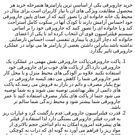
خرید جاروبرقی یکی از اساسی ترین پارامترها هنمرحله خرید هر
محصول مطابقت ویژگی های آن با نیاز کاربران است.برای مثال در
محیط یک خانه خانواده ای را تصور کنید که از صدای پایین جاروبرقی
خود احساس آرامش دارند تا کودک آنها در سکوت کامل استراحت
کند و یا خانواده ای را تصور کنید که جاروبرقی خود را بر اساس
سیستم فیلتراسیون قوی آن انتخاب کرده اند تا یکی از اعضای
خانواده که دچار آلرژی یا بیماری تنفسی است احساس نارضایتی
نداشته باشد.بنابراین داشتن بعضی از پارامتر ها می تواند در عملکرد
جاروبرقی تاثیر بگذارد.
پاکت جاروبرقی:پاکت جاروبرقی نقش مهمی در عملکرد یک
جاروبرقی دارد.اگر از پاکت های خوب برای جاروبرقی خود
استفاده نکنید علاوه بر آلودگی های محیط منزل و یا محل کار
عمر جاروبرقی شما را کاهش می دهد.کیسه جاروبرقی در
نوع یکبار مصرف و دائم در بازار به فروش می رسد.که پاکت
های دائمی از نظر بهداشتی توصیه نمی شوند و به شما توصیه
می شود حتما از پاکت های یکبار مصرف استفاده کنید تا عمر
جاروبرقی شما بیشتر شود و محیط زندگی شما سالم تر
باشد.
قدرت فیلتراسیون جاروبرقی:عدم بازگشت گرد و غبارات ریز
به قدرت فیلتر جاروبرقی بستگی دارد لذا استفاده از فیلتر
های پیشرفته امروزه امکان به دام انداختن حجم بالاتری از
مواد ریز را فراهم می آورد به گونه ای که ذرات به کوچکی