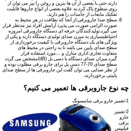
دارند.حتی با بعضی از آن ها بنزین و روغن را نیز می توان از
روی سطوح پاک کرد.به علاوه بعضی از انواع جاروها قابلیت
تفکیک مایعات از جامدات را هم دارند.
سطح صدا جاروبرقی:از آنجا که نظافت در هر محیط به
صورت الزامی صورت می پذیرد آرامش افراد نیز مدنظر قرار
می گیرد.تولیدکنندگان حرفه ای دستگاه جاروبرقی امروزه
احتیاطبسیاری به میزن صدای تولیدی دستگاه دارند و یکی از
ویژگی های یک دستگاه جاروبرقی با کیفیت برخورداری از
سطح صدای پایین می باشد تا به راحتی در محیط های
متفاوت تجاری اداری منازل و …مورد استفاده قرار
گیرد.میزان صدای دستگاه با دسی بل (dB)مشخص می گردد
سطح صدای 70-77 دسی بل برای جارو برقی مطلوب بوده و
از نظر صدایی می توان گفت این جاروبرقی ها از سطح صدای
پایینی برخوردارند.
چه نوع جاروبرقی ها تعمیر می کنیم؟
1-تعمیر جارو برقی سامسونگ
2-تعمیر
جارو
برقی
فیلیپس