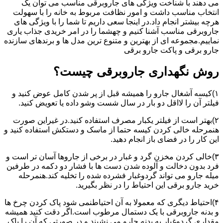
می دهند با شناخت ویژگی های جاروبرقی مناسب می توان یک
انتخاب مناسب داشت و امور نظافت مربوط به خانه را با سهولت
هرچه بیشتر انجام داد.در اینجا سعی داریم تا شما را با ویژگی های
جاروبرقی مناسب آشنا کنیم و چهشما را در امر خریدی جذاب یاری
نماییم.مجموعه ای از بهترین و متنوع ترین مدل ها و برندهای سازنده
جارو برقی و پاکت جارو برقی
روش نگهداری جاروبرقی چیست؟
۱)کیسه آشغال جارو را همیشه قبل از پر شدن کامل عوض کنید و
فیلتر آن را لااقل دو بار در سال شست وشو داده یا تعویض کنید.
۲)بهتر است از فیلتر یکبار مصرف استفاده کنید.در غیراین صورت
هنمرحله خالی کردن کیسه حتما از ماسک و دستکش استفاده کنید و
این کار را در فضای باز انجام دهید.
۳)خالی کردن مخزن گرد و غبار در برخی از جاروها آسان تر است و
فرد بدون دخالت و آلوده شدن دست ها با فشار دو دکمه در طرفین
میله جارو می تواند گردوغبار فشرده شده را تخلیه کند.هنمرحله
خرید جارو برقی این احتیاط را در نظر بگیرید.
۴)احتیاط دیگری که معمولا به آن احتیاطنمی شود پاک کردن چرخ ها
و بدنه جاروبرقی با یک دستمال مرطوب است.اگر دقت کنید همیشه
مقداری گردوغبار به بدنه جارو می نشیند و در صورتی که آن را پاک