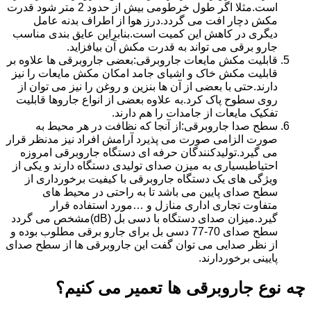
است.مثلا اگر طول خرطومی بیش از حدود 2 متر شود قدرت
مکش دچار افت می گردد.درز هوا از اطراف بدنه عامل
دیگری در کاهش این کمیت است.بنابراین عایق بندی مناسب
جارو برقی می تواند به قدرت مکش آن بیافزاید.
قابلیت مکش مایعات جاروبرقی:بعضی جاروبرقی ها علاوه بر
قابلیت مکش خاک و اشیای جامد امکان مکش مایعات را نیز
دارند.حتی با بعضی از آن ها بنزین و روغن را نیز می توان از
روی سطوح پاک کرد.به علاوه بعضی از انواع جاروها قابلیت
تفکیک مایعات از جامدات را هم دارند.
سطح صدا جاروبرقی:از آنجا که نظافت در هر محیط به
صورت الزامی صورت می پذیرد آرامش افراد نیز مدنظر قرار
می گیرد.تولیدکنندگان حرفه ای دستگاه جاروبرقی امروزه
احتیاطبسیاری به میزن صدای تولیدی دستگاه دارند و یکی از
ویژگی های یک دستگاه جاروبرقی با کیفیت برخورداری از
سطح صدای پایین می باشد تا به راحتی در محیط های
متفاوت تجاری اداری منازل و …مورد استفاده قرار
گیرد.میزان صدای دستگاه با دسی بل (dB)مشخص می گردد
سطح صدای 70-77 دسی بل برای جارو برقی مطلوب بوده و
از نظر صدایی می توان گفت این جاروبرقی ها از سطح صدای
پایینی برخوردارند.
چه نوع جاروبرقی ها تعمیر می کنیم؟