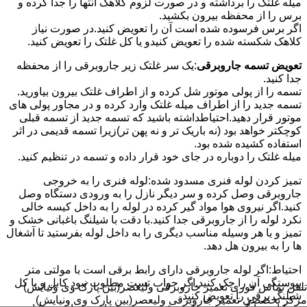
میله غلتک را برداشته و در صورت لزوم کلاهک انتها را جدا کرده و
برس را از محفظه بیرون بکشید.
اگر برس فرسوده شده است آن را تعویض کنید.در صورت نیاز
کلاهک شکسته شده را تعویض کنیدو یا کل غلتک را تعویض کنید.
تعویض تسمه جاروبرقی
:یک سر غلتک زیر جاروبرقی را از محفظه
جدا کنید.
تسمه را از پولی موتور شل کرده و از اطراف غلتک بیرون بیاورید.
تسمه جدید را از اطراف میله غلتک وارد کرده و در مجاور پولی های
موتور قرار دهید.احتیاطداشته باشید که تسمه جدید از تسمه قبلی
کوچکتر خواهد بود (نه باریک تر و نه پهن تر)زیرا تسمه قدیمی در اثر
استفاده کشیده شده بود.
میله غلتک را دوباره در جای خود قرار داده و تسمه در تنظیم کنید.
تمیز کردن لوله فنری مسدود شده:لوله فنری را به خروجی
جاروبرقی وصل کرده و سر دیگر نازل را به ورودی دستگاه وصل
کنید.اگر نیروی هوا مواد گیر کرده در لوله را به داخل کیسه خالی
نکرد لوله را از جاروبرقی جدا کنید.با دقت با شیلنگ باغبانی خشک و
تمیز و یا هر وسیله مناسب دیگری را به داخل لوله بفرستید تا آشغال
ها را به بیرون هل دهد.
احتیاط:اگر لوله جاروبرقی دارای رابط برقی است با مولتی متر
پیوستگی آن را چک کنید.اگر جواب تست مطلوب نبود کابل و یا کل
تلفن تماس فوری
تعمیر جاروبرقی ولیعصر(بین پارک وی ونیایش)
شیلنگ برقی را تعویض کنید.
مرکز تخصصی تعمیر جاروبرقی ولیعصر(بین پارک وی ونیایش)