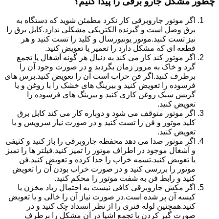
چطور مشکل جارو برقی را پیدا کنیم؟
اگر موتور جاروبرقی کار نکرد مطمئن شوید که دستگاه به
برق وصل است و گیرنده الکتریکی مشکلی ندارد.کابل برق را
نیز تست کنید.موتور یونیورسال و کلید را تست کنید و هر
قطعه ای که مشکل دارد را تعمیر یا تعویض کنید.
اگر موتور کند کار می کند به دنبال هر گونه آشغال یا تجمع
گرد و خاک به مرور زمان بگردید و در صورت وجود آن را
برطرف کنید.اگر فن خراب است آن را تعویض کنید.برس های
فرسوده را تعویض کنید و بیرینگ های خشک را با روغن و یا
گریس سبک روغن کاری کنید و بیرینگ های فرسوده را
تعویض کنید.
اگر موتور متوقف می شود و دوباره کار می کند کابل برق
کلید موتور و فن را تست کنید و در صورت نیاز سرویس و یا
تعویض کنید.
اگر موتور صدا می دهد محفظه جاروبرقی را باز کنید و کثیفی
و آشغال موجود در اطراف موتور را تمیز کنید.فیلتر ها را تمیز
یا تعویض کنید.تسمه خراب را جدا کرده و تعویض کنید.فن
موتور را بررسی کنید و در صورت خراب بودن آن را تعویض
کنید و رابط فن به شفت موتور را محکم کنید.
اگر مکش جاروبرقی کافی نیست به احتمال زیاد مخزن یا
کیسه آن پر شده است.در صورت نیاز آن را خالی و یا تعویض
کنید.همچنین لوله فنری را از نظر انسداد چک کنید و در
صورت گیر کردن یا تجمع اشیا در آن مشکل را برطرف