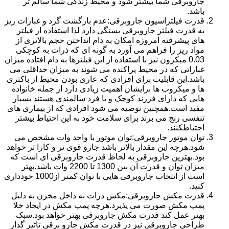
جاروبرقی شما بیشتر شود و محیط زندگی شما سالم تر
باشد.
قدرت فیلتراسیون جاروبرقی:عدم بازگشت گرد و غبارات ریز
به قدرت فیلتر جاروبرقی بستگی دارد لذا استفاده از فیلتر
های پیشرفته امروزه امکان به دام انداختن حجم بالاتری از
مواد ریز را فراهم می آورد به گونه ای که ذرات به کوچکی
0.03 میکرون نیز با استفاده از این فیلترها به دام افتاده میزان
غباراتی که در محیط پراکنده می شوند به میزان حداقلی می
باشد.این قابلیت برای افرادی که عاری بودن محیط از باکتری
ها و میکروب ها برایشان اهمیت زیادی دارد از جمله خانواده
هایی که دارای فرزند کوچک و یا فرد سالمندی هستند بسیار
مفید است.همچنین توصیه می شود افرادی که از بیماری های
تنفسی رنج می برند برای سلامت خود به این احتیاط بیشتر
احتیاطکنند.
توان موتور جاروبرقی:توان موتور با واحد وات مشخص می
شود.هرچه این مقدار بالاتر باشد جارو قوی تر و کارا تر خواهد
بود.بهترین جاروبرقی به لحاظ قدرت جاروبرقی ای است که
میزان توان و قدرت آن بین 1300 تا 2200 وات باشد.بهتر
است از انتخاب جاروبرقی هایی با توان کمتر از1000 خودداری
کنید.
قدرت مکش جاروبرقی:مکش ذرات به داخل مخزن به دلیل
پمپ مکش صورت می پذیرد.هرچه پمپ مکش در ایجاد خلا
بهتر عمل کند قدرت مکش جاروبرقی بهتر خواهد بود.سبک
طراحی جاروبرقی نیز در قدرت مکش جارو برقی تاثیر گذار